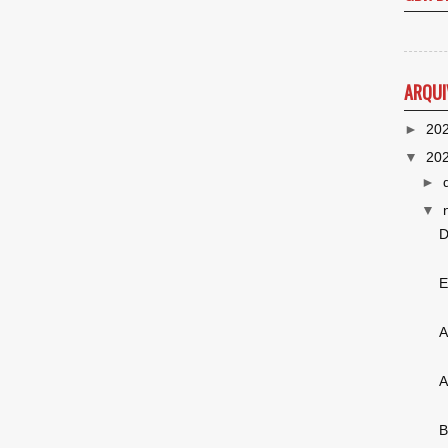
ARQUI
►
20
▼
20
►
▼
D
E
A
A
B