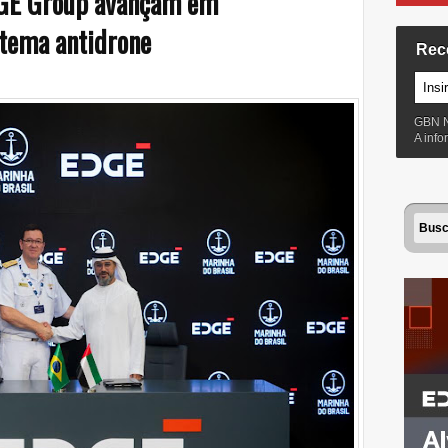
DGE Group avançam em
stema antidrone
Rec
GBN 
A inf