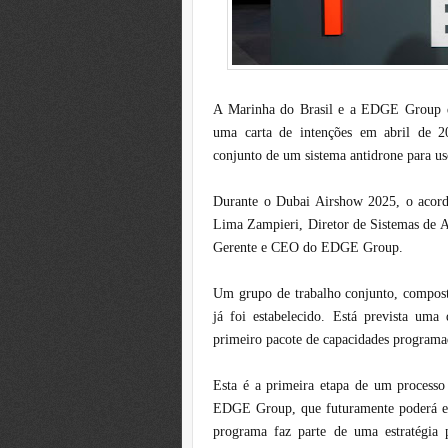
A Marinha do Brasil e a EDGE Group de
uma carta de intenções em abril de 2
conjunto de um sistema antidrone para uso
Durante o Dubai Airshow 2025, o acord
Lima Zampieri, Diretor de Sistemas de A
Gerente e CEO do EDGE Group.
Um grupo de trabalho conjunto, compost
já foi estabelecido. Está prevista u
primeiro pacote de capacidades programa
Esta é a primeira etapa de um processo
EDGE Group, que futuramente poderá ev
programa faz parte de uma estratégia p