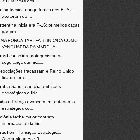
390 milhões dos...
alha técnica obriga forças dos EUA a
abaterem de ...
rgentina inicia era F-16: primeiros caças
partem ...
MA FORÇA TAREFA BLINDADA COMO
VANGUARDA DA MARCHA...
rasil consolida protagonismo na
segurança química...
egociações fracassam e Reino Unido
fica de fora d...
rábia Saudita amplia ambições
estratégicas e lide...
ndia e França avançam em autonomia
estratégica co...
olônia fecha maior contrato
internacional da hist...
rasil em Transição Estratégica:
Oportunidades e R...