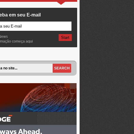
eba em seu E-mail
News
ormação começa aqui