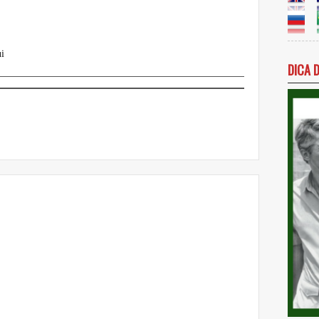
i
DICA 