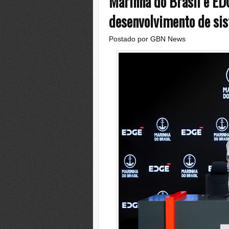
Marinha do Brasil e E
desenvolvimento de si
Postado por
GBN News