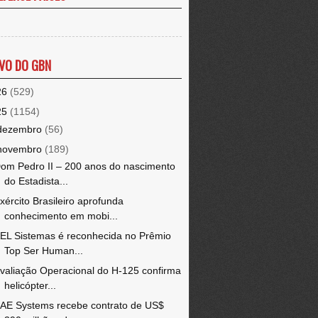
VO DO GBN
26
(529)
25
(1154)
dezembro
(56)
novembro
(189)
om Pedro II – 200 anos do nascimento
do Estadista...
xército Brasileiro aprofunda
conhecimento em mobi...
EL Sistemas é reconhecida no Prêmio
Top Ser Human...
valiação Operacional do H-125 confirma
helicópter...
AE Systems recebe contrato de US$