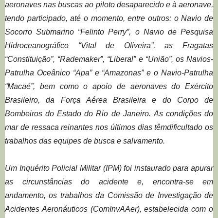
aeronaves nas
buscas ao piloto desaparecido e à aeronave
,
tendo participado, a
té o momento,
entre outros
:
o
Navio de
Socorro Submarino
“
Felinto
Perry
”
,
o
N
avio de Pesquisa
Hidroceanográfico “Vital de Oliveira”
,
as F
ragatas
“Constituição”, “Rademaker”
,
“Liberal”
e “União”
,
o
s
Navio
s
-
Patrulha Oceânico “
Apa
”
e “Amazonas”
e o
Navio-Patrulha
“Macaé”
,
bem como o apoio de aeronaves do
Exército
Brasileiro, da Fo
rça Aérea Brasileira e do Corpo de
Bombeiros
do
Estado do
Rio de Janeiro
.
As condições do
mar de ressaca
reinantes nos últimos dias
têm
dificultado
os
trabalhos das equipes de busca e salvamento.
U
m Inquérito Policial Militar (
IPM
)
foi instaurado
para
apurar
as circunstâncias
do
acidente
e
, encontra-se em
andamento, os trabalhos da
Comissão de Investigação de
Acidentes Aeronáuticos (
ComInvAAer
)
,
estabelecida
c
om o