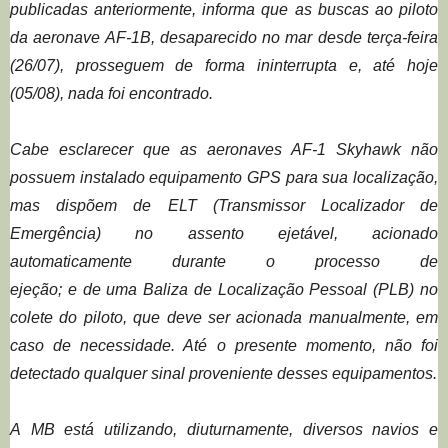
publicadas anteriormente, informa que as buscas ao piloto
da aeronave AF-1B, desaparecido no mar desde terça-feira
(26
/07
), prosseguem de forma ininterrupta
e,
até hoje
(05
/08)
, nada foi encontrado
.
Cabe esclarecer que as
aeronave
s A
F-1
Skyhawk
não
possuem
instalado
equipamento GPS
para
sua
localização
,
mas
dispõem de
ELT (
Transmissor Localizador de
Emergência)
no assento
ejetável
, acionado
automaticamente durante o processo de
ejeção;
e
de
uma
Baliza de Localização Pessoal
(PLB)
no
colete
do piloto
,
que deve ser
acionada
manualmente, em
caso de necessidade
. Até o presente momento, não foi
detectado qualquer sinal proveniente desses equipamentos.
A
MB
está
utilizando
, diuturnamente,
diversos navios e