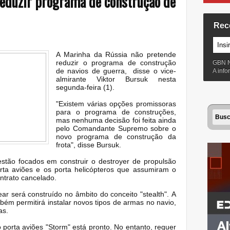
reduzir programa de construção de
Rec
A Marinha da Rússia não pretende
reduzir o programa de construção
GBN 
de navios de guerra, disse o vice-
A inf
almirante Viktor Bursuk nesta
segunda-feira (1).
"Existem várias opções promissoras
para o programa de construções,
mas nenhuma decisão foi feita ainda
pelo Comandante Supremo sobre o
novo programa de construção da
frota", disse Bursuk.
estão focados em construir o destroyer de propulsão
rta aviões e os porta helicópteros que assumiram o
ontrato cancelado.
ar será construído no âmbito do conceito "stealth".
A
bém permitirá instalar novos tipos de armas no navio,
as.
 porta aviões "Storm" está pronto.
No entanto, requer