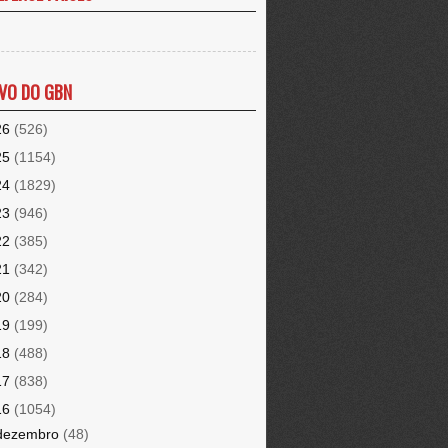
VO DO GBN
26
(526)
25
(1154)
24
(1829)
23
(946)
22
(385)
21
(342)
20
(284)
19
(199)
18
(488)
17
(838)
16
(1054)
dezembro
(48)