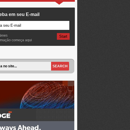
eba em seu E-mail
News
ormação começa aqui