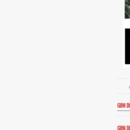
GBN D
GBN D