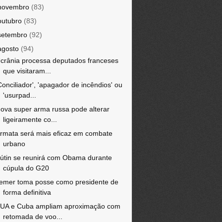
novembro
(83)
outubro
(83)
setembro
(92)
agosto
(94)
crânia processa deputados franceses
que visitaram...
Conciliador', 'apagador de incêndios' ou
'usurpad...
ova super arma russa pode alterar
ligeiramente co...
rmata será mais eficaz em combate
urbano
útin se reunirá com Obama durante
cúpula do G20
emer toma posse como presidente de
forma definitiva
UA e Cuba ampliam aproximação com
retomada de voo...