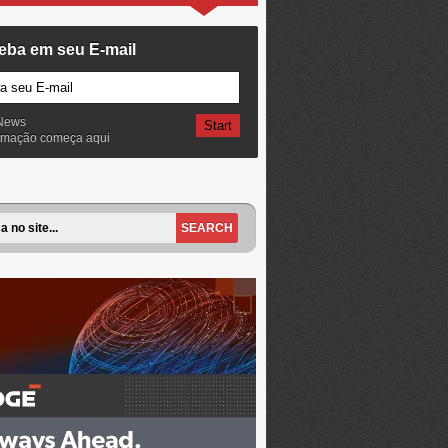
eba em seu E-mail
News
ormação começa aqui