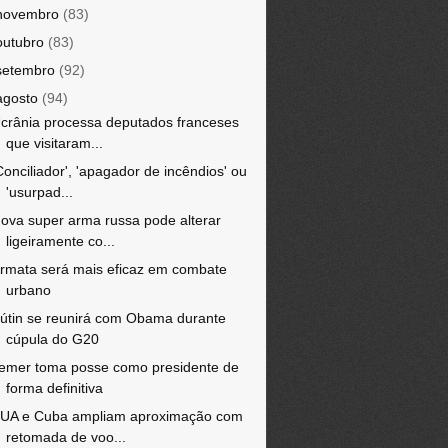
novembro
(83)
outubro
(83)
setembro
(92)
agosto
(94)
crânia processa deputados franceses
que visitaram...
Conciliador', 'apagador de incêndios' ou
'usurpad...
ova super arma russa pode alterar
ligeiramente co...
rmata será mais eficaz em combate
urbano
útin se reunirá com Obama durante
cúpula do G20
emer toma posse como presidente de
forma definitiva
UA e Cuba ampliam aproximação com
retomada de voo...