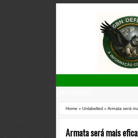
FALE CONOSCO
Home
»
Unlabelled
»
Armata será ma
Armata será mais efic