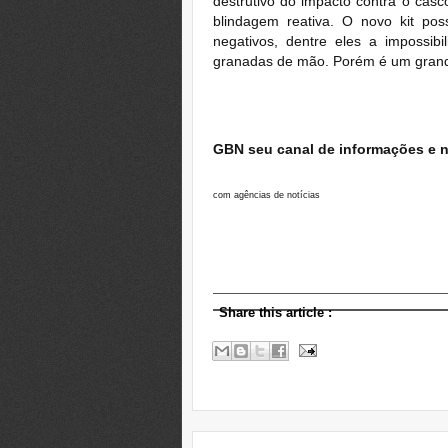
destrutivo do impacto contra o casco
blindagem reativa. O novo kit po
negativos, dentre eles a impossibi
granadas de mão. Porém é um grand
GBN seu canal de informações e n
com agências de notícias
Share this article
: