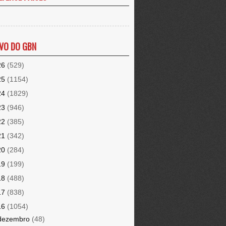
VO DO GBN
26
(529)
25
(1154)
24
(1829)
23
(946)
22
(385)
21
(342)
20
(284)
19
(199)
18
(488)
17
(838)
16
(1054)
dezembro
(48)