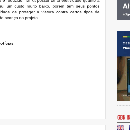
 é reduzido. Tal kit possui tanta efetividade quanto a
ssui um custo muito baixo, porém tem seus pontos
lidade de proteger a viatura contra certos tipos de
e avanço no projeto.
otícias
GBN I