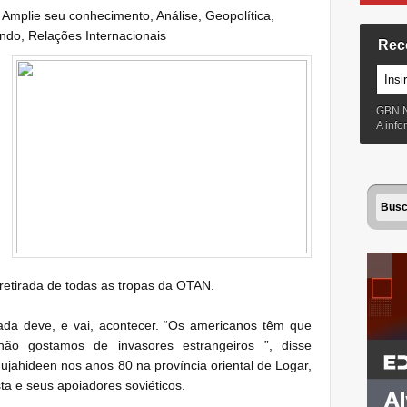
:
Amplie seu conhecimento
,
Análise
,
Geopolítica
,
ndo
,
Relações Internacionais
Rec
GBN 
A inf
retirada de todas as tropas da OTAN.
ada deve, e vai, acontecer.
“Os americanos têm que
ão gostamos de invasores estrangeiros ”, disse
ideen nos anos 80 na província oriental de Logar,
ta e seus apoiadores soviéticos.