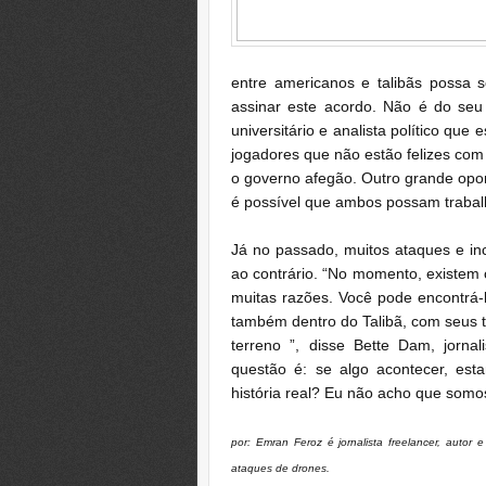
entre americanos e talibãs possa s
assinar este acordo.
Não é do seu i
universitário e analista político que
jogadores que não estão felizes com
o governo afegão.
Outro grande opon
é possível que ambos possam trabal
Já no passado, muitos ataques e in
ao contrário.
“No momento, existem c
muitas razões.
Você pode encontrá-l
também dentro do Talibã, com seus 
terreno ”, disse Bette Dam, jorna
questão é: se algo acontecer, est
história real?
Eu não acho que somos,
por:
Emran Feroz
é jornalista freelancer, autor 
ataques de drones.