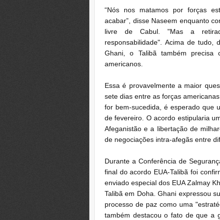
“Nós nos matamos por forças estr
acabar”, disse Naseem enquanto co
livre de Cabul.
"Mas a retir
responsabilidade".
Acima de tudo, d
Ghani, o Talibã também precisa
americanos.
Essa é provavelmente a maior que
sete dias entre as forças americanas
for bem-sucedida, é esperado que u
de fevereiro.
O acordo estipularia
um
Afeganistão
e a libertação de milha
de negociações intra-afegãs entre di
Durante a Conferência de Seguranç
final do acordo EUA-Talibã foi confi
enviado especial dos EUA Zalmay Kh
Talibã em Doha.
Ghani expressou su
processo de paz como uma "estratég
também destacou o fato de que a 