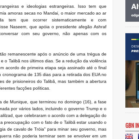
angeiras e ideologias estrangeiras.
Isso tem que
mia amoras secas no Mandai, o maior mercado ao ar
ada tem que ocorrer sistematicamente e com
isse Naseem, que apóia o presidente afegão Ashraf
 conversar com seu governo, não apenas com os
stão remanescente após o anúncio de uma trégua de
 e o Talibã nos últimos dias.
Se a redução da violência
m acordo de primeira etapa seja assinado até o final
 cronograma de 135 dias para a retirada dos EUA no
res de prisioneiros do Talibã, mas também a abertura
ferentes facções políticas.
a de Munique, que terminou no domingo (16), a fase
rmada por vários lados, incluindo o governo Trump e o
alilzad, que celebraram o acordo com a delegação do
a preocupação com o fato de o Talibã estar usando o
GBN I
ia de cavalo de Tróia" para minar seu governo, mas
guerra não poderia terminar sem se envolver em um