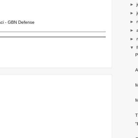
►
►
►
aci - GBN Defense
►
►
▼
P
A
M
M
T
"