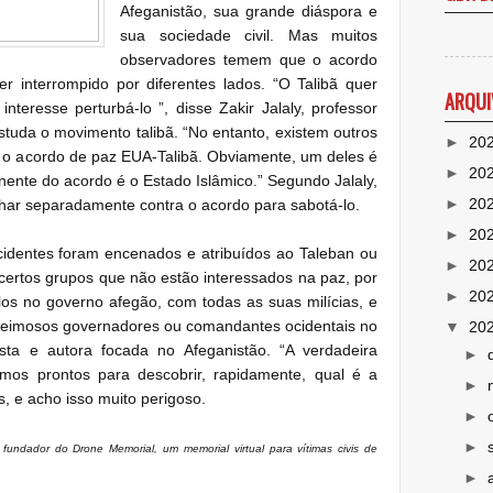
Afeganistão, sua grande diáspora e
sua sociedade civil.
Mas muitos
observadores temem que o acordo
er interrompido por diferentes lados.
“O Talibã quer
ARQUI
nteresse perturbá-lo ”, disse Zakir Jalaly, professor
 estuda o movimento talibã.
“No entanto, existem outros
►
20
 o acordo de paz EUA-Talibã.
Obviamente, um deles é
►
20
ente do acordo é o Estado Islâmico.
”
Segundo Jalaly,
►
20
har separadamente contra o acordo para sabotá-lo.
►
20
cidentes foram encenados e atribuídos ao Taleban ou
►
20
ertos grupos que não estão interessados ​​na paz, por
►
20
os no governo afegão, com todas as suas milícias, e
teimosos governadores ou comandantes ocidentais no
▼
20
lista e autora focada no Afeganistão.
“A verdadeira
►
amos prontos para descobrir, rapidamente, qual é a
►
 e acho isso muito perigoso.
►
►
e fundador do Drone Memorial, um memorial virtual para vítimas civis de
►