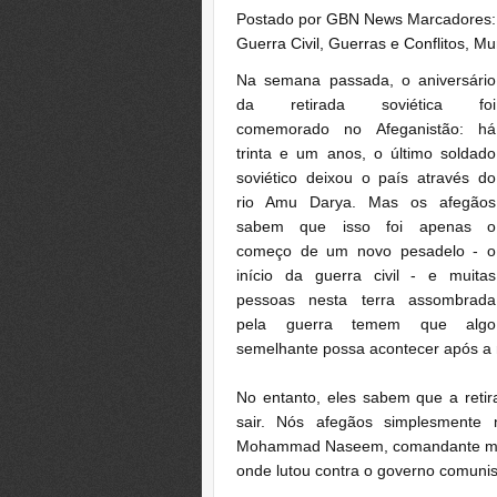
Postado por
GBN News
Marcadores
Guerra Civil
,
Guerras e Conflitos
,
Mu
Na semana passada, o aniversário
da retirada soviética foi
comemorado no Afeganistão: há
trinta e um anos, o último soldado
soviético deixou o país através do
rio Amu Darya.
Mas os afegãos
sabem que isso foi apenas o
começo de um novo pesadelo - o
início da guerra civil - e muitas
pessoas nesta terra assombrada
pela guerra temem que algo
semelhante possa acontecer após a 
No entanto, eles sabem que a retir
sair.
Nós afegãos simplesmente n
Mohammad Naseem, comandante mujah
onde lutou contra o governo comunis