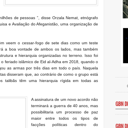
ilhões de pessoas ”, disse Orzala Nemat, etnógrafo
quisa e Avaliação do Afeganistão, uma organização de
ém veem o cessar-fogo de sete dias como um teste
elará a boa vontade de ambos os lados, mas também
trutura e hierarquia organizadas no terreno.
Isso foi
o feriado islâmico de Eid al-Adha em 2018, quando o
argou as armas por três dias em todo o país.
Naquela
stas disseram que, ao contrário de como o grupo está
os talibãs têm uma hierarquia rígida em todas as
A assinatura de um novo acordo não
GBN D
terminará a guerra de 40 anos, mas
possibilitaria um processo de paz
maior entre todos os tipos de
facções políticas dentro do
GBN D