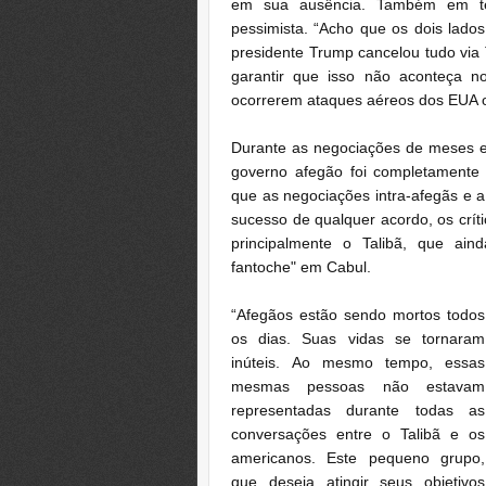
em sua ausência.
Também em ter
pessimista.
“Acho que os dois lados
presidente Trump cancelou tudo via
garantir que isso não aconteça 
ocorrerem ataques aéreos dos EUA o
Durante as negociações de meses en
governo afegão foi completamente
que as negociações intra-afegãs e a
sucesso de qualquer acordo, os crí
principalmente o Talibã, que ain
fantoche" em Cabul.
“Afegãos estão sendo mortos todos
os dias.
Suas vidas se tornaram
inúteis.
Ao mesmo tempo, essas
mesmas pessoas não estavam
representadas durante todas as
conversações entre o Talibã e os
americanos.
Este pequeno grupo,
que deseja atingir seus objetivos