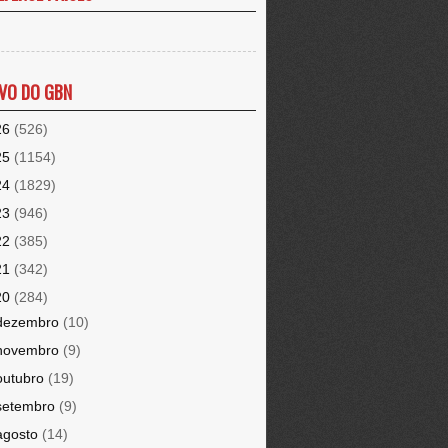
VO DO GBN
26
(526)
25
(1154)
24
(1829)
23
(946)
22
(385)
21
(342)
20
(284)
dezembro
(10)
novembro
(9)
outubro
(19)
setembro
(9)
agosto
(14)