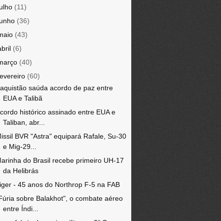
julho
(11)
junho
(36)
maio
(43)
abril
(6)
março
(40)
fevereiro
(60)
aquistão saúda acordo de paz entre
EUA e Talibã
cordo histórico assinado entre EUA e
Taliban, abr...
issil BVR "Astra" equipará Rafale, Su-30
e Mig-29...
arinha do Brasil recebe primeiro UH-17
da Helibrás
iger - 45 anos do Northrop F-5 na FAB
Fúria sobre Balakhot", o combate aéreo
entre Índi...