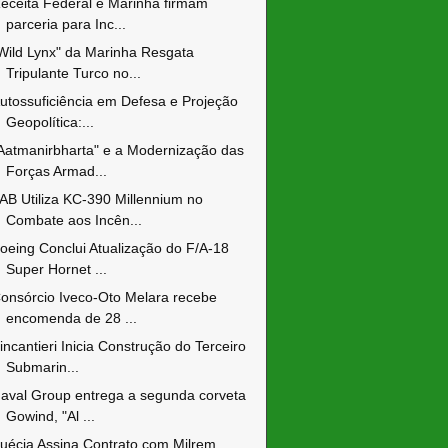
eceita Federal e Marinha firmam
parceria para Inc...
Wild Lynx" da Marinha Resgata
Tripulante Turco no...
utossuficiência em Defesa e Projeção
Geopolítica:...
Aatmanirbharta" e a Modernização das
Forças Armad...
AB Utiliza KC-390 Millennium no
Combate aos Incên...
oeing Conclui Atualização do F/A-18
Super Hornet ...
onsórcio Iveco-Oto Melara recebe
encomenda de 28 ...
incantieri Inicia Construção do Terceiro
Submarin...
aval Group entrega a segunda corveta
Gowind, "Al ...
uécia Assina Contrato com Milrem