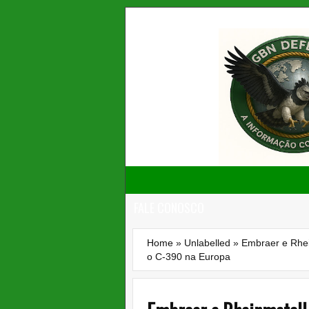
FALE CONOSCO
Home
»
Unlabelled
»
Embraer e Rhei
o C-390 na Europa