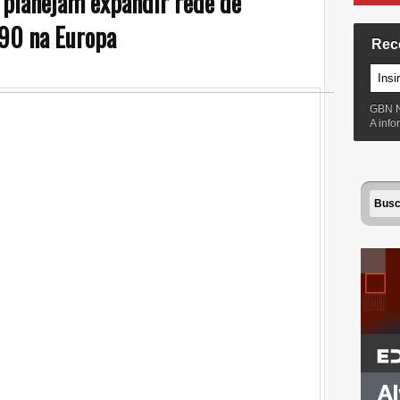
 planejam expandir rede de
390 na Europa
Rec
GBN 
A inf