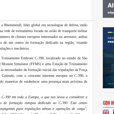
 a Rheinmetall, líder global em tecnologias de defesa, estão
a rede de treinamento focada no avião de transporte militar
úmero de clientes europeus interessados na aeronave, ambas
ção de um centro de formação dedicado na região, visando
ulações e mecânicos.
e Treinamento Embraer C-390, localizado no estado de São
d Mission Simulator (FFMS) e uma Estação de Treinamento
 às necessidades de formação inicial das tripulações da Força
. Contudo, com o crescente interesse europeu no C-390, a
ndo maneiras de estabelecer uma presença mais próxima de
o C-390 em toda a Europa, o que nos levou a considerar a
GBN I
ro de formação europeu dedicado ao C-390. Este centro
abrangentes para tripulações aéreas e operações de carga"
,