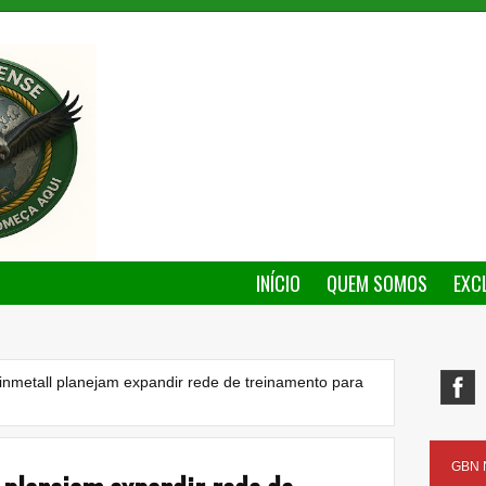
INÍCIO
QUEM SOMOS
EXC
nmetall planejam expandir rede de treinamento para
GBN N