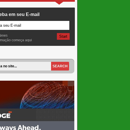
eba em seu E-mail
News
ormação começa aqui