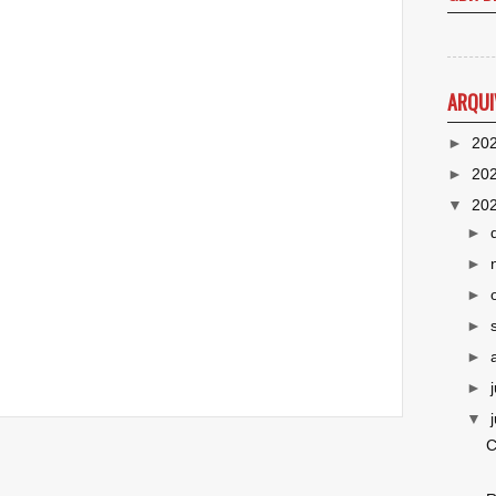
ARQUI
►
20
►
20
▼
20
►
►
►
►
►
►
▼
C