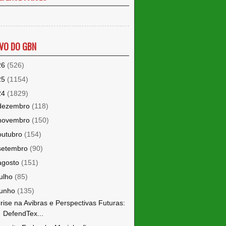
VO DO GBN
26
(526)
25
(1154)
24
(1829)
dezembro
(118)
novembro
(150)
outubro
(154)
setembro
(90)
agosto
(151)
julho
(85)
junho
(135)
rise na Avibras e Perspectivas Futuras:
DefendTex...