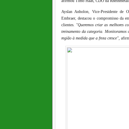
afirmou Timo Haas, CDO da Rheinmetal
Ayslan Anholon, Vice-Presidente de 
Embraer, destacou o compromisso da emp
clientes.
"Queremos criar as melhores co
treinamento da categoria. Monitoramos c
região à medida que a frota cresce",
afir