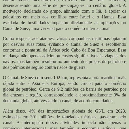
desencadeando uma série de preocupações no cenário global. A
motivação declarada do grupo, alinhado com o Irã, é apoiar os
palestinos em meio aos conflitos entre Israel e o Hamas. Essa
escalada de hostilidades impactou diretamente as operações no
Canal de Suez, uma via vital para o comércio internacional.
Como resposta aos ataques, várias companhias marítimas optaram
por desviar suas rotas, evitando o Canal de Suez e escolhendo
contornar a ponta sul da África pelo Cabo da Boa Esperança. Essa
mudança não apenas adicionou custos significativos às viagens dos
navios, mas também resultou no aumento dos preços do petróleo e
dos prêmios de seguro contra riscos de guerra.
O Canal de Suez com seus 192 km, representa a rota marítima mais
rápida entre a Ásia e a Europa, sendo crucial para o comércio
global de petróleo. Cerca de 9,2 milhões de barris de petróleo
por
dia cruzam a região
, correspondendo a aproximadamente 9% da
demanda global, atravessando o canal, de acordo com dados.
Além disso, 4% das importações globais de GNL em 2023,
estimadas em 391 milhões de toneladas métricas, passaram pelo
canal. A interrupção dessas atividades impacta não apenas o
comércio internacional, mas também a economia egípcia, que