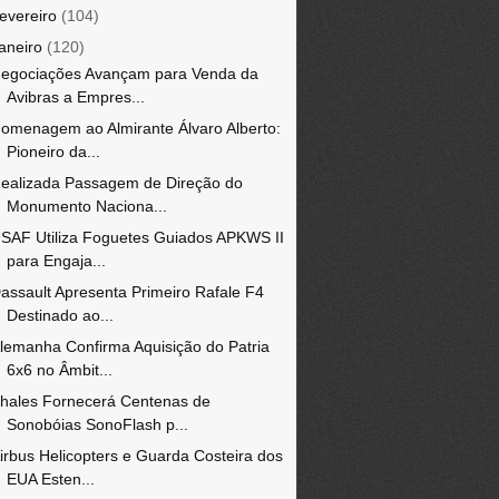
fevereiro
(104)
janeiro
(120)
egociações Avançam para Venda da
Avibras a Empres...
omenagem ao Almirante Álvaro Alberto:
Pioneiro da...
ealizada Passagem de Direção do
Monumento Naciona...
SAF Utiliza Foguetes Guiados APKWS II
para Engaja...
assault Apresenta Primeiro Rafale F4
Destinado ao...
lemanha Confirma Aquisição do Patria
6x6 no Âmbit...
hales Fornecerá Centenas de
Sonobóias SonoFlash p...
irbus Helicopters e Guarda Costeira dos
EUA Esten...