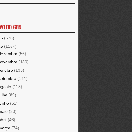
VO DO GBN
26
(526)
25
(1154)
dezembro
(56)
novembro
(189)
outubro
(135)
setembro
(144)
agosto
(113)
julho
(89)
junho
(51)
maio
(33)
abril
(46)
março
(74)