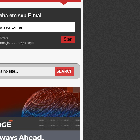
eba em seu E-mail
News
ormação começa aqui