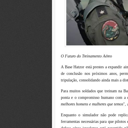
O Futuro do Treinamento Aéreo
A Base Hatzor está prestes a expandir a
de conclusão nos próximos anos, perm
tripulação, consolidando ainda mais a dist
Para muitos soldados que treinam na B
ponta e o compromisso humano com a d
melhores homens e mulheres que temos
",
Enquanto o simulador não pode replica
ferramentas necessárias para que pilotos