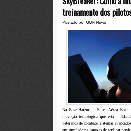
SkyBreaker: Como a Inte
treinamento dos pilotos
Postado por
GBN News
Na Base Hatzor da Força Aérea Israele
inovação tecnológica que está moldand
veteranos de combate, sistemas avançados d
em simuladores capazes de replicar cenári