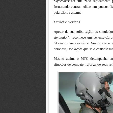
SkyBreaker
foi atualizado rapidamente p
fornecendo contramedidas em poucos dias
pela Elbit Systems.
Limites e Desafios
Apesar de sua sofisticação, os simulado
simulador",
reconhece um Tenente-Coron
"Aspectos emocionais e físicos, como
aeronave, são lições que só o combate re
Mesmo assim, o MTC desempenha um p
situações de combate, reforçando seus ref