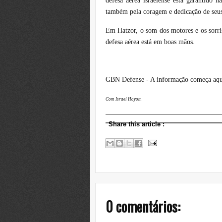
defesa aérea israelense está garantido 
também pela coragem e dedicação de seus
Em Hatzor, o som dos motores e os sorris
defesa aérea está em boas mãos.
GBN Defense - A informação começa aq
Com Israel Hayom
Share this article
:
0 comentários: