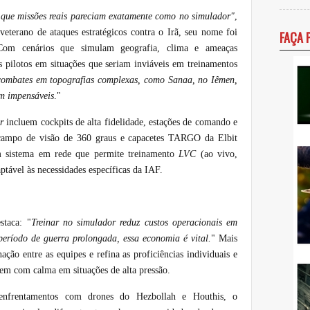
 que missões reais pareciam exatamente como no simulador"
,
veterano de ataques estratégicos contra o Irã, seu nome foi
FAÇA 
 Com cenários que simulam geografia, clima e ameaças
s pilotos em situações que seriam inviáveis em treinamentos
combates em topografias complexas, como Sanaa, no Iêmen,
am impensáveis
."
r
incluem cockpits de alta fidelidade, estações de comando e
m campo de visão de 360 graus e capacetes TARGO da Elbit
m sistema em rede que permite treinamento
LVC
(ao vivo,
daptável às necessidades específicas da IAF.
staca: "
Treinar no simulador reduz custos operacionais em
eríodo de guerra prolongada, essa economia é vital.
" Mais
ção entre as equipes e refina as proficiências individuais e
irem com calma em situações de alta pressão.
 enfrentamentos com drones do Hezbollah e Houthis, o