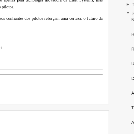
não apenas pela tecnologia inovadora da Elbit Systems, mas
►
.
 pilotos
▼
os confiantes dos pilotos reforçam uma certeza: o futuro da
N
H
ui
R
U
D
A
T
A