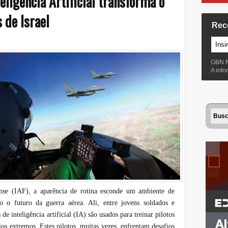
ligência Artificial transforma o
 de Israel
Rec
GBN 
A inf
nse (IAF), a aparência de rotina esconde um ambiente de
o o futuro da guerra aérea. Ali, entre jovens soldados e
e inteligência artificial (IA) são usados para treinar pilotos
os extremos. Estes pilotos, muitas vezes, enfrentam desafios