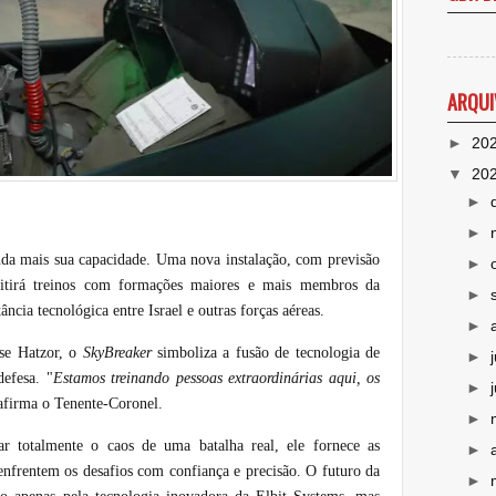
ARQUI
►
20
▼
20
►
►
inda mais sua capacidade. Uma nova instalação, com previsão
►
itirá treinos com formações maiores e mais membros da
►
ância tecnológica entre Israel e outras forças aéreas.
►
ase Hatzor, o
SkyBreaker
simboliza a fusão de tecnologia de
►
efesa. "
Estamos treinando pessoas extraordinárias aqui, os
►
 afirma o Tenente-Coronel.
►
r totalmente o caos de uma batalha real, ele fornece as
►
 enfrentem os desafios com confiança e precisão. O futuro da
►