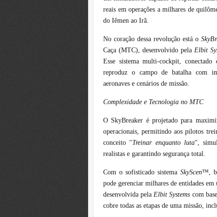
reais em operações a milhares de quilôm
do Iêmen ao Irã.
No coração dessa revolução está o
SkyBr
Caça (MTC), desenvolvido pela
Elbit Sy
Esse sistema multi-cockpit, conectado
reproduz o campo de batalha com imp
aeronaves e cenários de missão.
Complexidade e Tecnologia no MTC
O SkyBreaker é projetado para maximiza
operacionais, permitindo aos pilotos tr
conceito "
Treinar enquanto luta
", simu
realistas e garantindo segurança total.
Com o sofisticado sistema
SkyScen
™, b
pode gerenciar milhares de entidades em
desenvolvida pela
Elbit Systems
com base 
cobre todas as etapas de uma missão, inc