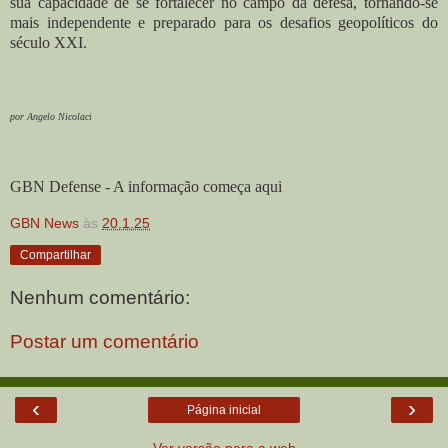
sua capacidade de se fortalecer no campo da defesa, tornando-se
mais independente e preparado para os desafios geopolíticos do
século XXI.
por Angelo Nicolaci
GBN Defense - A informação começa aqui
GBN News
às
20.1.25
Compartilhar
Nenhum comentário:
Postar um comentário
‹
›
Página inicial