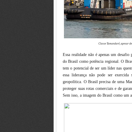
Classe Tamandaré, apesar de
Essa realidade não é apenas um desafio
do Brasil como potência regional. O Bras
tem o potencial de ser um líder nas ques
essa liderança não pode ser exercida
geopolítica. O Brasil precisa de uma Mar
proteger suas rotas comerciais e de garan
Sem isso, a imagem do Brasil como um ato