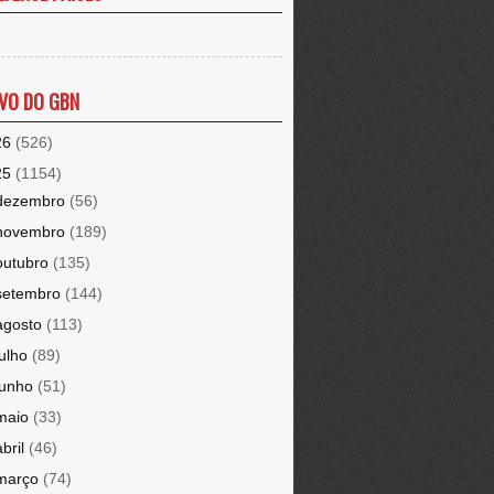
VO DO GBN
26
(526)
25
(1154)
dezembro
(56)
novembro
(189)
outubro
(135)
setembro
(144)
agosto
(113)
julho
(89)
junho
(51)
maio
(33)
abril
(46)
março
(74)