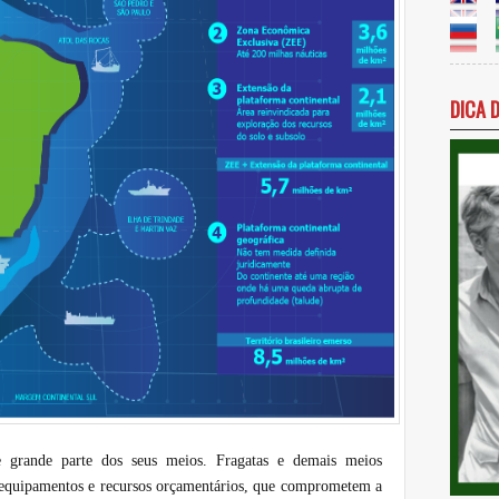
DICA 
de grande parte dos seus meios. Fragatas e demais meios
 equipamentos e recursos orçamentários, que comprometem a