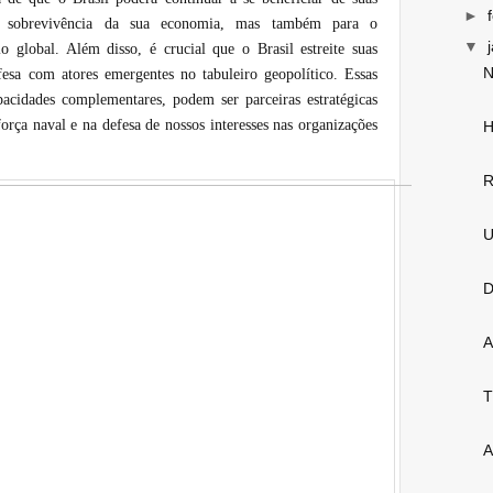
►
 a sobrevivência da sua economia, mas também para o
▼
o global. Além disso, é crucial que o Brasil estreite suas
N
esa com atores emergentes no tabuleiro geopolítico. Essas
cidades complementares, podem ser parceiras estratégicas
orça naval e na defesa de nossos interesses nas organizações
H
R
U
D
A
T
A