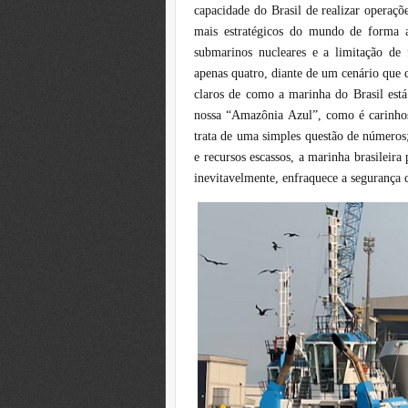
capacidade do Brasil de realizar operaç
mais estratégicos do mundo de forma 
submarinos nucleares e a limitação de f
apenas quatro, diante de um cenário que
claros de como a marinha do Brasil está
nossa “Amazônia Azul”, como é carinho
trata de uma simples questão de números
e recursos escassos, a marinha brasileira
inevitavelmente, enfraquece a segurança d