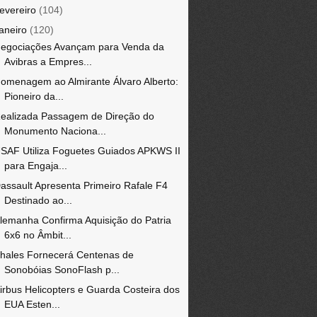
fevereiro
(104)
janeiro
(120)
egociações Avançam para Venda da
Avibras a Empres...
omenagem ao Almirante Álvaro Alberto:
Pioneiro da...
ealizada Passagem de Direção do
Monumento Naciona...
SAF Utiliza Foguetes Guiados APKWS II
para Engaja...
assault Apresenta Primeiro Rafale F4
Destinado ao...
lemanha Confirma Aquisição do Patria
6x6 no Âmbit...
hales Fornecerá Centenas de
Sonobóias SonoFlash p...
irbus Helicopters e Guarda Costeira dos
EUA Esten...