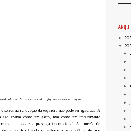
ARQUI
►
20
▼
20
►
►
►
►
►
►
mundo, observe o Brasil e o volume do trafego marítimo em suas águas
►
►
 e sérios na renovação da esquadra não pode ser ignorada. A
ta não apenas como um gasto, mas como um investimento
►
ortalecimento da sua presença internacional. A proteção do
►
a de que o Brasil poderá continuar a se beneficiar de suas