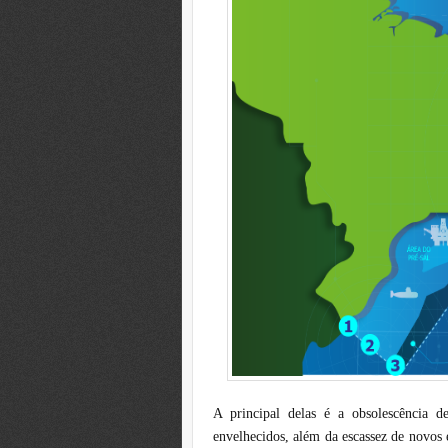
A principal delas é a obsolescência 
envelhecidos, além da escassez de novos