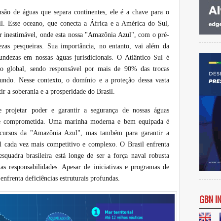
são de águas que separa continentes, ele é a chave para o
il. Esse oceano, que conecta a África e a América do Sul,
or inestimável, onde esta nossa "Amazônia Azul", com o pré-
ezas pesqueiras. Sua importância, no entanto, vai além da
undezas em nossas águas jurisdicionais. O Atlântico Sul é
o global, sendo responsável por mais de 90% das trocas
undo. Nesse contexto, o domínio e a proteção dessa vasta
ir a soberania e a prosperidade do Brasil.
e projetar poder e garantir a segurança de nossas águas
ente comprometida. Uma marinha moderna e bem equipada é
recursos da "Amazônia Azul", mas também para garantir a
l cada vez mais competitivo e complexo. O Brasil enfrenta
 esquadra brasileira está longe de ser a força naval robusta
uas responsabilidades. Apesar de iniciativas e programas de
enfrenta deficiências estruturais profundas.
GBN I