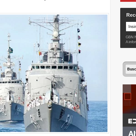
Rec
GBN 
A inf