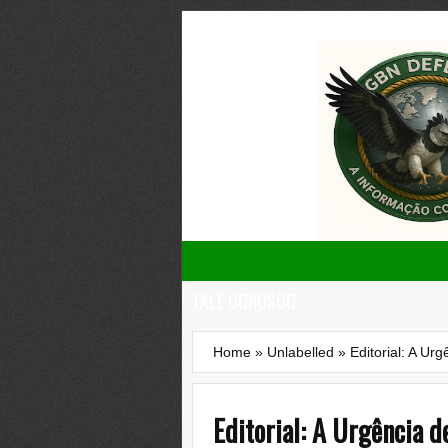
FALE CONOSCO
Home
»
Unlabelled
»
Editorial: A Ur
Editorial: A Urgência d