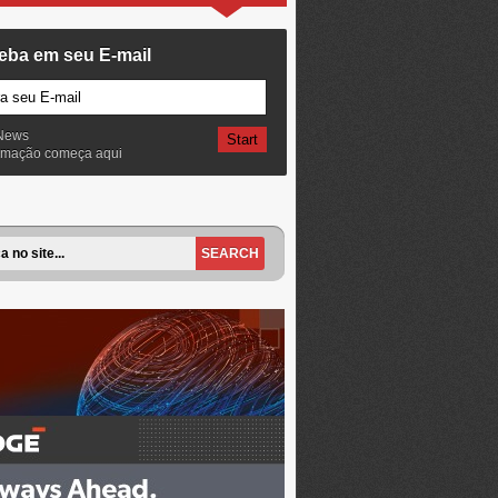
eba em seu E-mail
News
ormação começa aqui