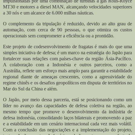
impulsionadas por uma combinação de turbinas a gás Rolls-Royce
MT30 e motores a diesel MAN, alcançando velocidades superiores
a 30 nós e um alcance de 6.000 milhas náuticas.
O complemento da tripulação é reduzido, devido ao alto grau de
automação, com cerca de 90 pessoas, o que otimiza os custos
operacionais sem comprometer a eficiência ou a prontidão.
Este projeto de codesenvolvimento de fragatas é mais do que uma
simples iniciativa de defesa; é um marco na estratégia do Japão para
fortalecer suas relações com países-chave da região Ásia-Pacífico.
A colaboração com a Indonésia e outros parceiros, como a
Austrália, reflete um esforço mais amplo para garantir a estabilidade
regional diante de ameaças crescentes, como a agressividade do
regime chinês e os desafios geopolíticos em disputa de territórios no
Mar do Sul da China e além.
O Japão, por meio dessa parceria, está se posicionando como um
líder no avanço das capacidades de defesa coletiva na região, ao
mesmo tempo que promove o desenvolvimento da indústria de
defesa indonésia, consolidando laços bilaterais e promovendo a paz
e a estabilidade em um cenário internacional cada vez mais volátil.
Com a conclusão das negociações e a implementação do projeto,