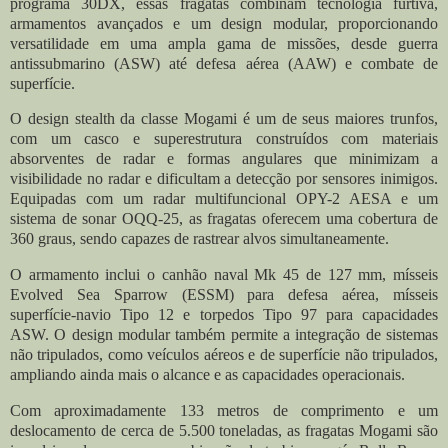
programa 30DX, essas fragatas combinam tecnologia furtiva,
armamentos avançados e um design modular, proporcionando
versatilidade em uma ampla gama de missões, desde guerra
antissubmarino (ASW) até defesa aérea (AAW) e combate de
superfície.
O design stealth da classe Mogami é um de seus maiores trunfos,
com um casco e superestrutura construídos com materiais
absorventes de radar e formas angulares que minimizam a
visibilidade no radar e dificultam a detecção por sensores inimigos.
Equipadas com um radar multifuncional OPY-2 AESA e um
sistema de sonar OQQ-25, as fragatas oferecem uma cobertura de
360 graus, sendo capazes de rastrear alvos simultaneamente.
O armamento inclui o canhão naval Mk 45 de 127 mm, mísseis
Evolved Sea Sparrow (ESSM) para defesa aérea, mísseis
superfície-navio Tipo 12 e torpedos Tipo 97 para capacidades
ASW. O design modular também permite a integração de sistemas
não tripulados, como veículos aéreos e de superfície não tripulados,
ampliando ainda mais o alcance e as capacidades operacionais.
Com aproximadamente 133 metros de comprimento e um
deslocamento de cerca de 5.500 toneladas, as fragatas Mogami são