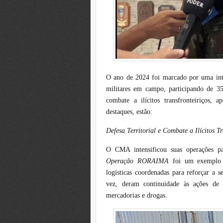
O ano de 2024 foi marcado por uma int
militares em campo, participando de 35 
combate a ilícitos transfronteiriços, 
destaques, estão:
Defesa Territorial e Combate a Ilícitos T
O CMA intensificou suas operações par
Operação RORAIMA
foi um exemplo d
logísticas coordenadas para reforçar a 
vez, deram continuidade às ações de f
mercadorias e drogas.