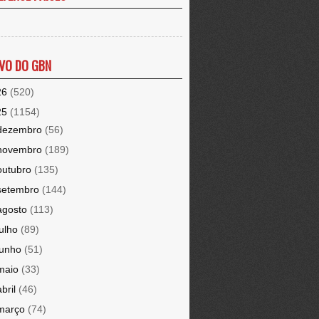
VO DO GBN
26
(520)
25
(1154)
dezembro
(56)
novembro
(189)
outubro
(135)
setembro
(144)
agosto
(113)
julho
(89)
junho
(51)
maio
(33)
abril
(46)
março
(74)