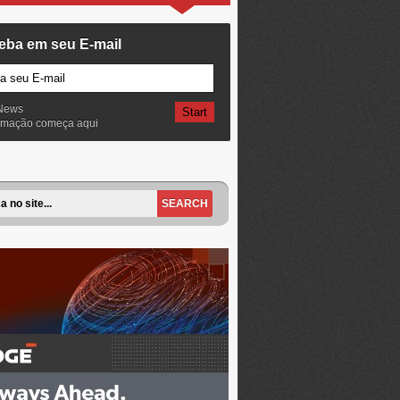
eba em seu E-mail
News
ormação começa aqui