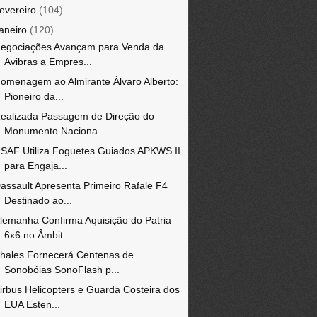
fevereiro
(104)
janeiro
(120)
egociações Avançam para Venda da
Avibras a Empres...
omenagem ao Almirante Álvaro Alberto:
Pioneiro da...
ealizada Passagem de Direção do
Monumento Naciona...
SAF Utiliza Foguetes Guiados APKWS II
para Engaja...
assault Apresenta Primeiro Rafale F4
Destinado ao...
lemanha Confirma Aquisição do Patria
6x6 no Âmbit...
hales Fornecerá Centenas de
Sonobóias SonoFlash p...
irbus Helicopters e Guarda Costeira dos
EUA Esten...