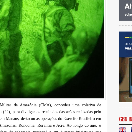
Militar da Amazônia (CMA), concedeu uma coletiva de
 (22), para divulgar os resultados das ações realizadas pelo
GBN I
m Manaus, destacou as operações do Exército Brasileiro em
 Amazonas, Rondônia, Roraima e Acre. Ao longo do ano, o