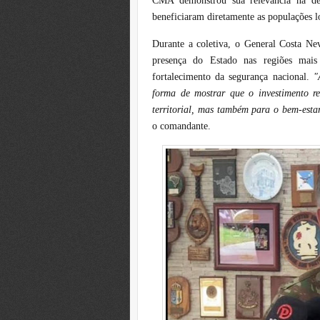
CMA demonstrou sua relevância na def
beneficiaram diretamente as populações l
Durante a coletiva, o General Costa Ne
presença do Estado nas regiões mais
fortalecimento da segurança nacional.
"
forma de mostrar que o investimento r
territorial, mas também para o bem-esta
o comandante.