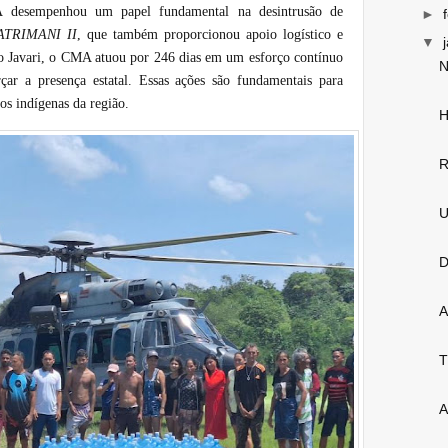
desempenhou um papel fundamental na desintrusão de
►
ATRIMANI II
, que também proporcionou apoio logístico e
▼
do Javari, o CMA atuou por 246 dias em um esforço contínuo
N
çar a presença estatal. Essas ações são fundamentais para
vos indígenas da região.
H
R
U
D
A
T
A