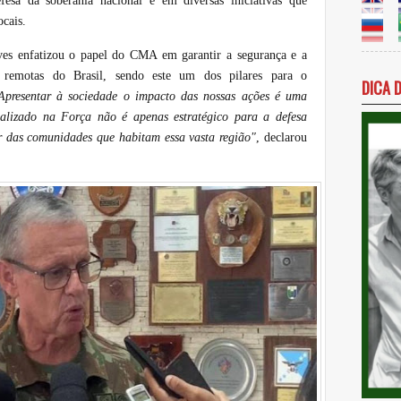
esa da soberania nacional e em diversas iniciativas que
ocais.
ves enfatizou o papel do CMA em garantir a segurança e a
 remotas do Brasil, sendo este um dos pilares para o
DICA 
Apresentar à sociedade o impacto das nossas ações é uma
ealizado na Força não é apenas estratégico para a defesa
r das comunidades que habitam essa vasta região"
, declarou