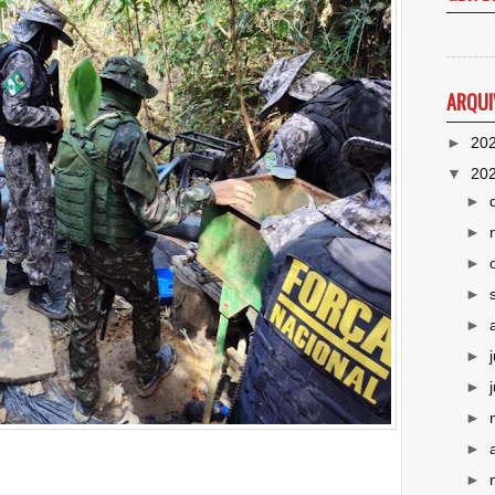
ARQUI
►
20
▼
20
►
►
►
►
►
►
►
►
►
►