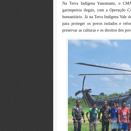
Na Terra Indígena Yanomami, o CMA 
garimpeiros ilegais, com a
Operação C
humanitário. Já na Terra Indígena Vale 
para proteger os povos isolados e refor
preservar as culturas e os direitos dos po