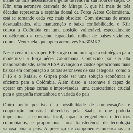
diante de uma necessidade urgente de renovar sua frota de caças. O
Kfir, uma aeronave derivada do Mirage 5, que há mais de três
décadas representa a espinha dorsal da Força Aérea Colombiana,
está se tornando cada vez mais obsoleto. Com sistemas de armas
desatualizados, alta manutenção e baixa confiabilidade, o Kfir
coloca a Colômbia em uma posição vulnerável, especialmente
considerando a crescente capacidade militar de países vizinhos,
como a Venezuela, que opera aeronaves Su-30MK2.
Neste cenário, o Gripen E/F surge como uma opção estratégica para
modernizar a força aérea colombiana. Conhecido por sua alta
manobrabilidade, radar AESA avançado e custos operacionais mais
baixos em comparação a outras aeronaves de sua categoria, como o
F-16 e o Rafale, o Gripen pode ser uma solução econômica e
eficiente para a Colômbia. Além disso, a aeronave é capaz de
operar em pistas curtas e improvisadas, uma característica crucial
para a geografia montanhosa e variada do país.
Outro ponto positivo é a possibilidade de compensações e
cooperação industrial oferecidas pela Saab, o que poderia
impulsionar a economia local, capacitar engenheiros e técnicos
colombianos, e proporcionar uma transferência de tecnologia
valiosa para o país. A presença de componentes americanos no