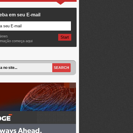
eba em seu E-mail
News
ormação começa aqui