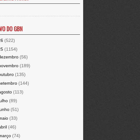
VO DO GBN
26
(522)
25
(1154)
dezembro
(56)
novembro
(189)
outubro
(135)
setembro
(144)
agosto
(113)
julho
(89)
junho
(51)
maio
(33)
abril
(46)
março
(74)