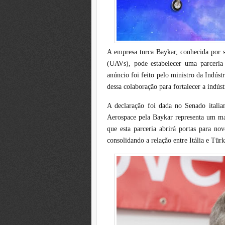
A empresa turca Baykar, conhecida por s
(UAVs), pode estabelecer uma parceria 
anúncio foi feito pelo ministro da Indúst
dessa colaboração para fortalecer a indús
A declaração foi dada no Senado italia
Aerospace pela Baykar representa um mar
que esta parceria abrirá portas para nov
consolidando a relação entre Itália e Tü