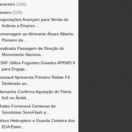
fevereiro
(104)
janeiro
(120)
egociações Avançam para Venda da
Avibras a Empres...
omenagem ao Almirante Álvaro Alberto:
Pioneiro da...
ealizada Passagem de Direção do
Monumento Naciona...
SAF Utiliza Foguetes Guiados APKWS II
para Engaja...
assault Apresenta Primeiro Rafale F4
Destinado ao...
lemanha Confirma Aquisição do Patria
6x6 no Âmbit...
hales Fornecerá Centenas de
Sonobóias SonoFlash p...
irbus Helicopters e Guarda Costeira dos
EUA Esten...