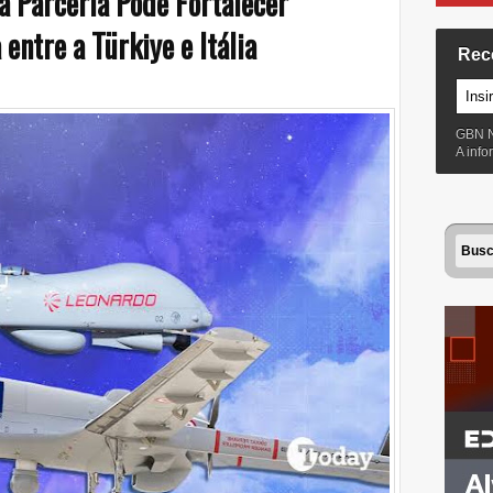
a Parceria Pode Fortalecer
entre a Türkiye e Itália
Rec
GBN 
A inf