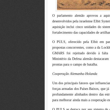
O parlamento alemão aprovou a aquis
desenvolvidos pela israelense Elbit Syst
aquisição inclui cinco unidades do sist
fortalecimento das capacidades de artil
O PULS, oferecido pela Elbit em par
propostas concorrentes, como a da Lockh
GMARS foi rejeitado devido à falta 
Ministério da Defesa alemão destacaram 
prontas para o campo de batalha.
Cooperação Alemanha-Holanda
Um dos principais fatores que influenci
forças armadas dos Países Baixos, que já 
profundamente alinhados dentro das est
para melhorar ainda mais a cooperação es
O PULS se destaca por seu sistema de co