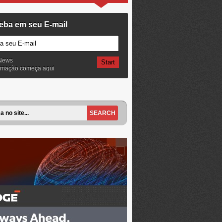
eba em seu E-mail
News
ormação começa aqui