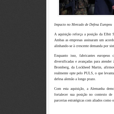
Impacto no Mercado de Defesa Europeu
A aquisição reforça a posição da Elbit
Ambas as empresas assinaram um acord
alinhando-se à crescente demanda por si
Enquanto isso, fabricantes europeus
diversificadas e avançadas para atender
Bromberg, da Lockheed Martin, afirmo
realmente opte pelo PULS, o que levanta
defesa alemão a longo prazo.
Com esta aquisição, a Alemanha demon
fortalecer sua posição no contexto d
parcerias estratégicas com aliados como os