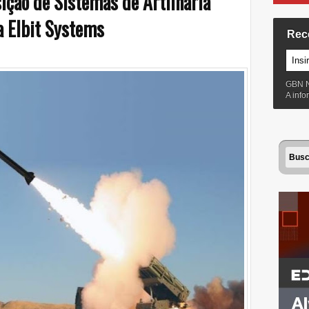
ção de Sistemas de Artilharia
a Elbit Systems
Rec
GBN 
A inf