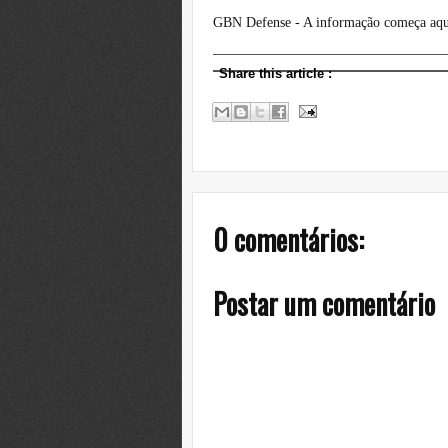
GBN Defense - A informação começa aq
Share this article
:
0 comentários:
Postar um comentário