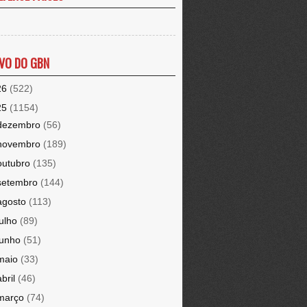
VO DO GBN
26
(522)
25
(1154)
dezembro
(56)
novembro
(189)
outubro
(135)
setembro
(144)
agosto
(113)
julho
(89)
junho
(51)
maio
(33)
abril
(46)
março
(74)