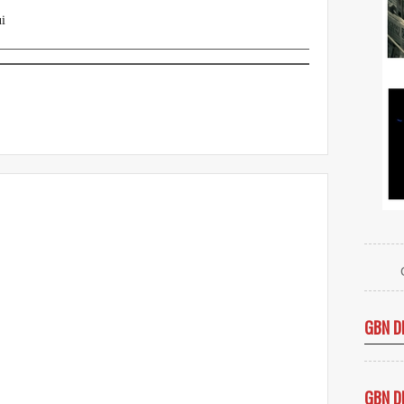
ui
GBN D
GBN D