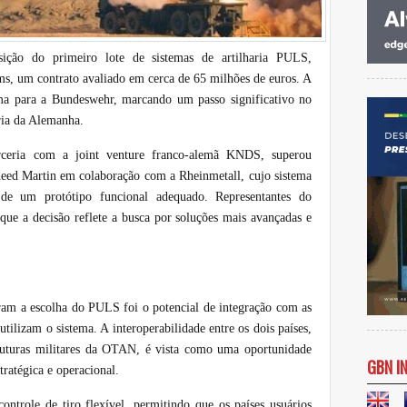
ição do primeiro lote de sistemas de artilharia PULS,
ems, um contrato avaliado em cerca de 65 milhões de euros. A
ema para a Bundeswehr, marcando um passo significativo no
haria da Alemanha.
ceria com a joint venture franco-alemã KNDS, superou
eed Martin em colaboração com a Rheinmetall, cujo sistema
de um protótipo funcional adequado. Representantes do
que a decisão reflete a busca por soluções mais avançadas e
aram a escolha do PULS foi o potencial de integração com as
utilizam o sistema. A interoperabilidade entre os dois países,
ruturas militares da OTAN, é vista como uma oportunidade
GBN I
tratégica e operacional.
ntrole de tiro flexível, permitindo que os países usuários