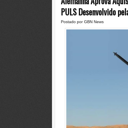
Alemanha Aprova Aquisi
PULS Desenvolvido pel
Postado por
GBN News