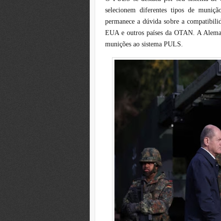
selecionem diferentes tipos de muniçã
permanece a dúvida sobre a compatibil
EUA e outros países da OTAN. A Aleman
munições ao sistema PULS.