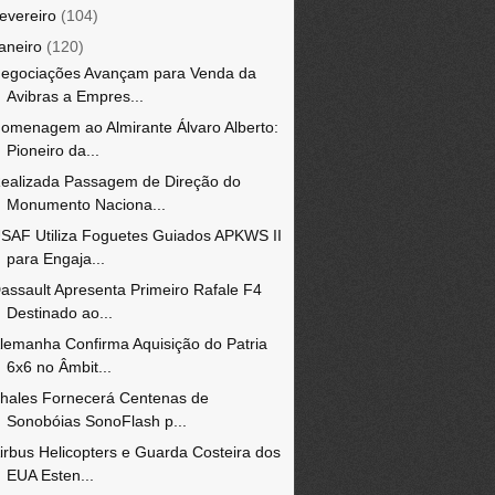
fevereiro
(104)
janeiro
(120)
egociações Avançam para Venda da
Avibras a Empres...
omenagem ao Almirante Álvaro Alberto:
Pioneiro da...
ealizada Passagem de Direção do
Monumento Naciona...
SAF Utiliza Foguetes Guiados APKWS II
para Engaja...
assault Apresenta Primeiro Rafale F4
Destinado ao...
lemanha Confirma Aquisição do Patria
6x6 no Âmbit...
hales Fornecerá Centenas de
Sonobóias SonoFlash p...
irbus Helicopters e Guarda Costeira dos
EUA Esten...