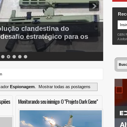
Rec
olução clandestina do
esafio estratégico para os
GBN 
A inf
em
cador
Espionagem
.
Mostrar todas as postagens
spiões
Monitorando seu inimigo: O "Projeto Dark Gene"