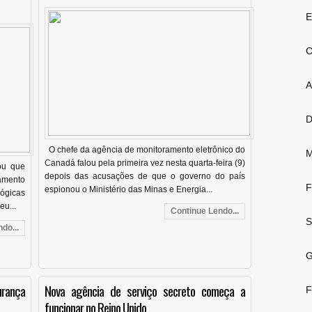
E
C
A
D
O chefe da agência de monitoramento eletrônico do
M
Canadá falou pela primeira vez nesta quarta-feira (9)
ou que
depois das acusações de que o governo do país
ramento
F
espionou o Ministério das Minas e Energia...
lógicas
eu...
Continue Lendo...
S
do...
G
urança
Nova agência de serviço secreto começa a
F
funcionar no Reino Unido