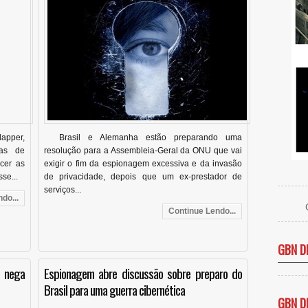
lapper,
Brasil e Alemanha estão preparando uma
ias de
resolução para a Assembleia-Geral da ONU que vai
cer as
exigir o fim da espionagem excessiva e da invasão
se...
de privacidade, depois que um ex-prestador de
serviços...
do...
Continue Lendo...
GBN D
 nega
Espionagem abre discussão sobre preparo do
Brasil para uma guerra cibernética
GBN D