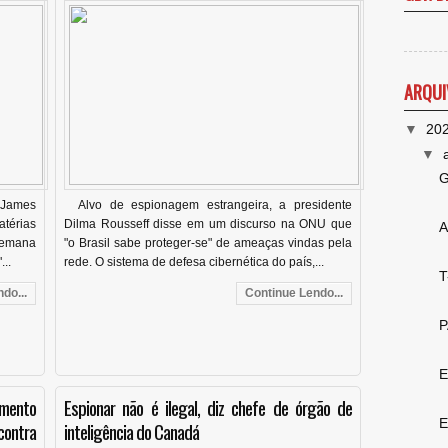
ARQUI
▼
20
▼
G
, James
Alvo de espionagem estrangeira, a presidente
atérias
Dilma Rousseff disse em um discurso na ONU que
A
 semana
"o Brasil sabe proteger-se" de ameaças vindas pela
..
rede. O sistema de defesa cibernética do país,...
T
do...
Continue Lendo...
P
E
imento
Espionar não é ilegal, diz chefe de órgão de
E
ontra
inteligência do Canadá