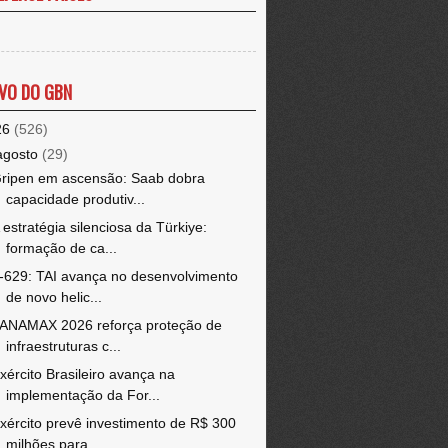
VO DO GBN
26
(526)
agosto
(29)
ripen em ascensão: Saab dobra
capacidade produtiv...
 estratégia silenciosa da Türkiye:
formação de ca...
-629: TAI avança no desenvolvimento
de novo helic...
ANAMAX 2026 reforça proteção de
infraestruturas c...
xército Brasileiro avança na
implementação da For...
xército prevê investimento de R$ 300
milhões para...