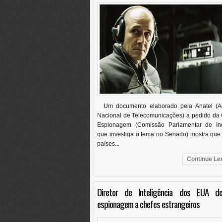
Um documento elaborado pela Anatel (A
Nacional de Telecomunicações) a pedido da 
Espionagem (Comissão Parlamentar de Inq
que investiga o tema no Senado) mostra que
países...
Continue Len
Diretor de Inteligência dos EUA de
espionagem a chefes estrangeiros