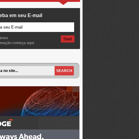
eba em seu E-mail
News
ormação começa aqui