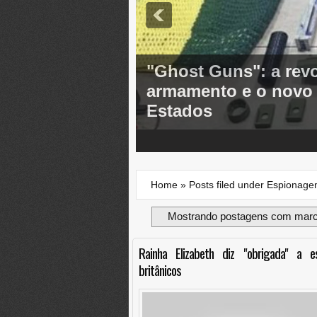
"Ghost Guns": a rev
armamento e o novo d
Estados
3
4
5
Home
»
Posts filed under Espionag
Mostrando postagens com mar
Rainha Elizabeth diz "obrigada" a e
britânicos