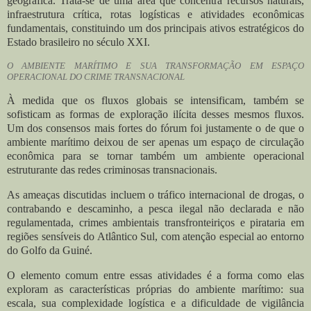
geográfica. Trata-se de uma área que concentra recursos naturais,
infraestrutura crítica, rotas logísticas e atividades econômicas
fundamentais, constituindo um dos principais ativos estratégicos do
Estado brasileiro no século XXI.
O AMBIENTE MARÍTIMO E SUA TRANSFORMAÇÃO EM ESPAÇO
OPERACIONAL DO CRIME TRANSNACIONAL
À medida que os fluxos globais se intensificam, também se
sofisticam as formas de exploração ilícita desses mesmos fluxos.
Um dos consensos mais fortes do fórum foi justamente o de que o
ambiente marítimo deixou de ser apenas um espaço de circulação
econômica para se tornar também um ambiente operacional
estruturante das redes criminosas transnacionais.
As ameaças discutidas incluem o tráfico internacional de drogas, o
contrabando e descaminho, a pesca ilegal não declarada e não
regulamentada, crimes ambientais transfronteiriços e pirataria em
regiões sensíveis do Atlântico Sul, com atenção especial ao entorno
do Golfo da Guiné.
O elemento comum entre essas atividades é a forma como elas
exploram as características próprias do ambiente marítimo: sua
escala, sua complexidade logística e a dificuldade de vigilância