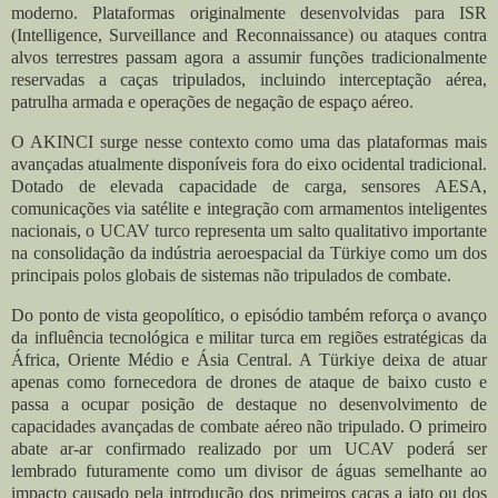
moderno. Plataformas originalmente desenvolvidas para ISR
(Intelligence, Surveillance and Reconnaissance) ou ataques contra
alvos terrestres passam agora a assumir funções tradicionalmente
reservadas a caças tripulados, incluindo interceptação aérea,
patrulha armada e operações de negação de espaço aéreo.
O AKINCI surge nesse contexto como uma das plataformas mais
avançadas atualmente disponíveis fora do eixo ocidental tradicional.
Dotado de elevada capacidade de carga, sensores AESA,
comunicações via satélite e integração com armamentos inteligentes
nacionais, o UCAV turco representa um salto qualitativo importante
na consolidação da indústria aeroespacial da Türkiye como um dos
principais polos globais de sistemas não tripulados de combate.
Do ponto de vista geopolítico, o episódio também reforça o avanço
da influência tecnológica e militar turca em regiões estratégicas da
África, Oriente Médio e Ásia Central. A Türkiye deixa de atuar
apenas como fornecedora de drones de ataque de baixo custo e
passa a ocupar posição de destaque no desenvolvimento de
capacidades avançadas de combate aéreo não tripulado. O primeiro
abate ar-ar confirmado realizado por um UCAV poderá ser
lembrado futuramente como um divisor de águas semelhante ao
impacto causado pela introdução dos primeiros caças a jato ou dos