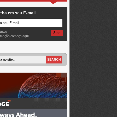
eba em seu E-mail
News
ormação começa aqui