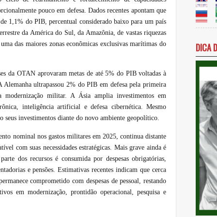
oporcionalmente pouco em defesa. Dados recentes apontam que
 de 1,1% do PIB, percentual considerado baixo para um país
terrestre da América do Sul, da Amazônia, de vastas riquezas
 e uma das maiores zonas econômicas exclusivas marítimas do
DICA 
aíses da OTAN aprovaram metas de até 5% do PIB voltadas à
. A Alemanha ultrapassou 2% do PIB em defesa pela primeira
a modernização militar. A Ásia amplia investimentos em
trônica, inteligência artificial e defesa cibernética. Mesmo
 seus investimentos diante do novo ambiente geopolítico.
mento nominal nos gastos militares em 2025, continua distante
ível com suas necessidades estratégicas. Mais grave ainda é
arte dos recursos é consumida por despesas obrigatórias,
ntadorias e pensões. Estimativas recentes indicam que cerca
ermanece comprometido com despesas de pessoal, restando
etivos em modernização, prontidão operacional, pesquisa e