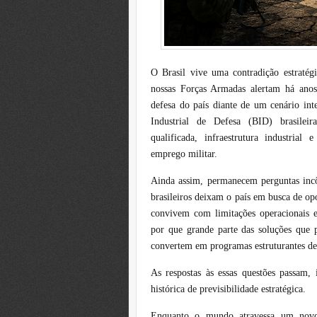
O Brasil vive uma contradição estratég
nossas Forças Armadas alertam há anos
defesa do país diante de um cenário int
Industrial de Defesa (BID) brasileir
qualificada, infraestrutura industrial
emprego militar.
Ainda assim, permanecem perguntas incôm
brasileiros deixam o país em busca de op
convivem com limitações operacionais e
por que grande parte das soluções que 
convertem em programas estruturantes de
As respostas às essas questões passam, 
histórica de previsibilidade estratégica.
Enquanto o mundo atravessa um novo 