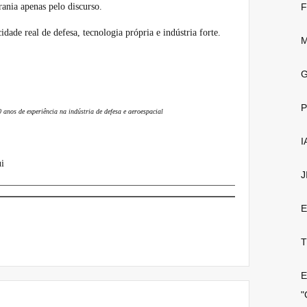
ania apenas pelo discurso.
F
dade real de defesa, tecnologia própria e indústria forte.
M
G
P
nos de experiência na indústria de defesa e aeroespacial
I
i
J
E
T
E
"