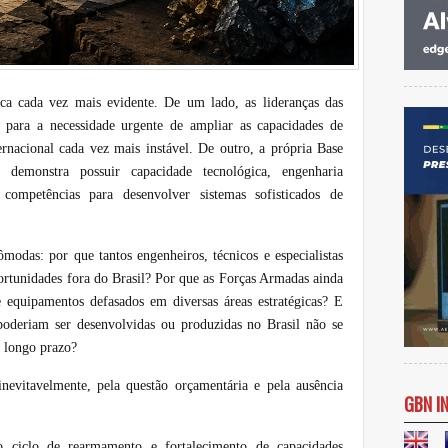
ica cada vez mais evidente. De um lado, as lideranças das
 para a necessidade urgente de ampliar as capacidades de
ernacional cada vez mais instável. De outro, a própria Base
a demonstra possuir capacidade tecnológica, engenharia
 e competências para desenvolver sistemas sofisticados de
odas: por que tantos engenheiros, técnicos e especialistas
ortunidades fora do Brasil? Por que as Forças Armadas ainda
 equipamentos defasados em diversas áreas estratégicas? E
poderiam ser desenvolvidas ou produzidas no Brasil não se
 longo prazo?
inevitavelmente, pela questão orçamentária e pela ausência
GBN I
ciclo de rearmamento e fortalecimento de capacidades