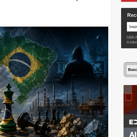
Rec
GBN 
A inf