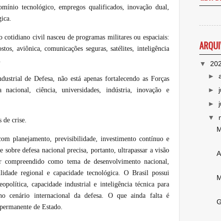
omínio tecnológico, empregos qualificados, inovação dual,
gica.
o cotidiano civil nasceu de programas militares ou espaciais:
ARQUI
tos, aviônica, comunicações seguras, satélites, inteligência
.
▼
20
►
ustrial de Defesa, não está apenas fortalecendo as Forças
►
 nacional, ciência, universidades, indústria, inovação e
►
▼
de crise.
M
om planejamento, previsibilidade, investimento contínuo e
e sobre defesa nacional precisa, portanto, ultrapassar a visão
A
ser compreendido como tema de desenvolvimento nacional,
bilidade regional e capacidade tecnológica. O Brasil possui
M
eopolítica, capacidade industrial e inteligência técnica para
no cenário internacional da defesa. O que ainda falta é
G
e permanente de Estado.