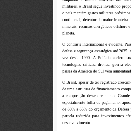
militares, o Brasil segue investindo pr
o país mantém gastos militares próximos
continental, detentor da maior fronteira 
minerais, recursos energéticos offshore
planeta.
O contraste internacional é evidente. P
defesa e segurança estratégica até 2035
vez desde 1990. A Polônia acelera su
tecnologias críticas, drones, guerra ele
países da América do Sul vêm aumentando
O Brasil, apesar de ter registrado cresci
de uma estrutura de financiamento compat
a composição desse orçamento. Grande p
especialmente folha de pagamento, apose
de 80% a 85% do orçamento da Defesa p
parcela reduzida para investimentos ef
desenvolvimento.