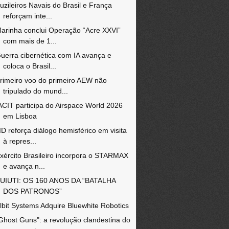
uzileiros Navais do Brasil e França
reforçam inte...
arinha conclui Operação “Acre XXVI”
com mais de 1...
uerra cibernética com IA avança e
coloca o Brasil...
rimeiro voo do primeiro AEW não
tripulado do mund...
ACIT participa do Airspace World 2026
em Lisboa
ID reforça diálogo hemisférico em visita
à repres...
xército Brasileiro incorpora o STARMAX
e avança n...
UIUTI: OS 160 ANOS DA “BATALHA
DOS PATRONOS”
lbit Systems Adquire Bluewhite Robotics
Ghost Guns": a revolução clandestina do