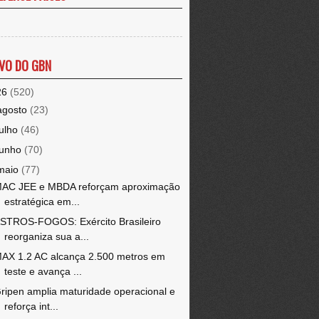
VO DO GBN
26
(520)
agosto
(23)
julho
(46)
junho
(70)
maio
(77)
AC JEE e MBDA reforçam aproximação
estratégica em...
STROS-FOGOS: Exército Brasileiro
reorganiza sua a...
AX 1.2 AC alcança 2.500 metros em
teste e avança ...
ripen amplia maturidade operacional e
reforça int...