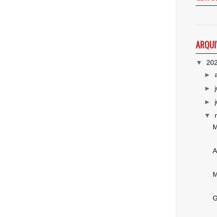
ARQUI
▼
20
►
►
►
▼
M
A
M
G