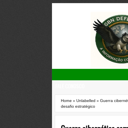
FALE CONOSCO
Home
»
Unlabelled
»
Guerra cibernét
desafio estratégico