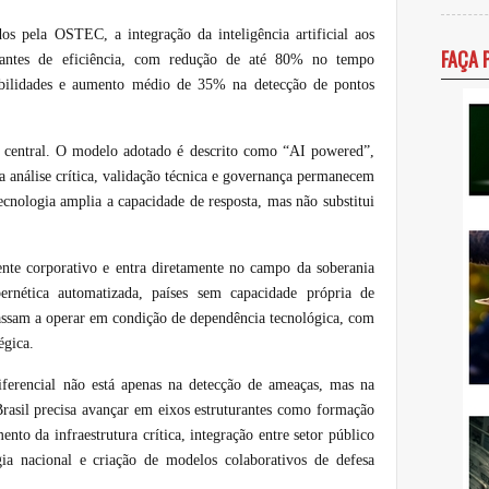
s pela OSTEC, a integração da inteligência artificial aos
FAÇA 
evantes de eficiência, com redução de até 80% no tempo
rabilidades e aumento médio de 35% na detecção de pontos
 central. O modelo adotado é descrito como “AI powered”,
a análise crítica, validação técnica e governança permanecem
tecnologia amplia a capacidade de resposta, mas não substitui
ente corporativo e entra diretamente no campo da soberania
ernética automatizada, países sem capacidade própria de
assam a operar em condição de dependência tecnológica, com
égica.
diferencial não está apenas na detecção de ameaças, mas na
Brasil precisa avançar em eixos estruturantes como formação
mento da infraestrutura crítica, integração entre setor público
ia nacional e criação de modelos colaborativos de defesa