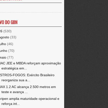
VO DO GBN
26
(530)
agosto
(33)
julho
(46)
junho
(70)
maio
(77)
AC JEE e MBDA reforçam aproximação
estratégica em...
STROS-FOGOS: Exército Brasileiro
reorganiza sua a...
AX 1.2 AC alcança 2.500 metros em
teste e avança ...
ripen amplia maturidade operacional e
reforça int...