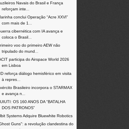
uzileiros Navais do Brasil e França
reforçam inte...
arinha conclui Operação “Acre XXVI”
com mais de 1...
uerra cibernética com IA avança e
coloca o Brasil...
rimeiro voo do primeiro AEW não
tripulado do mund...
ACIT participa do Airspace World 2026
em Lisboa
ID reforça diálogo hemisférico em visita
à repres...
xército Brasileiro incorpora o STARMAX
e avança n...
UIUTI: OS 160 ANOS DA “BATALHA
DOS PATRONOS”
lbit Systems Adquire Bluewhite Robotics
Ghost Guns": a revolução clandestina do