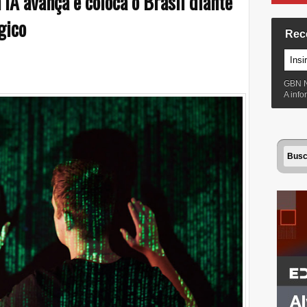
IA avança e coloca o Brasil diante
gico
Rec
GBN 
A inf