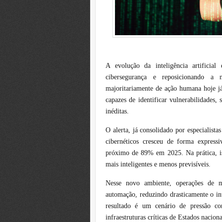
A evolução da inteligência artificia
cibersegurança e reposicionando a 
majoritariamente de ação humana hoje já
capazes de identificar vulnerabilidades, 
inéditas.
O alerta, já consolidado por especialist
cibernéticos cresceu de forma express
próximo de 89% em 2025. Na prática, iss
mais inteligentes e menos previsíveis.
Nesse novo ambiente, operações de m
automação, reduzindo drasticamente o in
resultado é um cenário de pressão con
infraestruturas críticas de Estados naciona