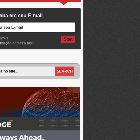
eba em seu E-mail
News
ormação começa aqui