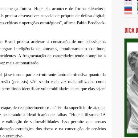
ma ameaça futura. Hoje ela acontece de forma silenciosa,
ís precisa desenvolver capacidade própria de defesa digital,
ras críticas e operações estratégicas”, afirma Fabio Brodbeck,
DICA 
.
o Brasil precisa acelerar a construção de um ecossistema
ntegrar inteligência de ameaças, monitoramento contínuo,
incidentes. A fragmentação de capacidades tende a ampliar a
vez mais automatizado.
al já se tornou parte estruturante tanto da ofensiva quanto da
intrusão (pentests) vêm sendo cada vez mais utilizados como
 permitindo identificar vulnerabilidades antes que elas sejam
 etapas de reconhecimento e análise da superfície de ataque,
acelerando a identificação de falhas. “Hoje utilizamos IA
o e validação de vulnerabilidades. Isso permite que nossos
ploração estratégica dos riscos e na construção de cenários
a o executivo.