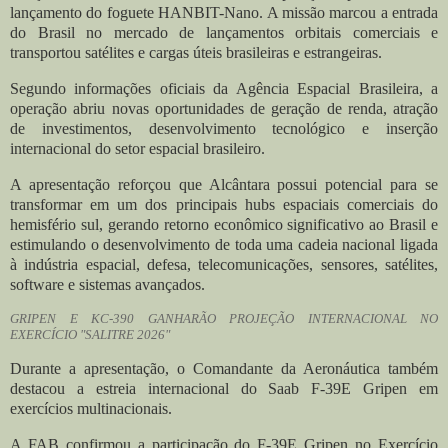
lançamento do foguete HANBIT-Nano. A missão marcou a entrada
do Brasil no mercado de lançamentos orbitais comerciais e
transportou satélites e cargas úteis brasileiras e estrangeiras.
Segundo informações oficiais da Agência Espacial Brasileira, a
operação abriu novas oportunidades de geração de renda, atração
de investimentos, desenvolvimento tecnológico e inserção
internacional do setor espacial brasileiro.
A apresentação reforçou que Alcântara possui potencial para se
transformar em um dos principais hubs espaciais comerciais do
hemisfério sul, gerando retorno econômico significativo ao Brasil e
estimulando o desenvolvimento de toda uma cadeia nacional ligada
à indústria espacial, defesa, telecomunicações, sensores, satélites,
software e sistemas avançados.
GRIPEN E KC-390 GANHARÃO PROJEÇÃO INTERNACIONAL NO
EXERCÍCIO "SALITRE 2026"
Durante a apresentação, o Comandante da Aeronáutica também
destacou a estreia internacional do Saab F-39E Gripen em
exercícios multinacionais.
A FAB confirmou a participação do F-39E Gripen no Exercício