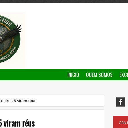
INÍCIO
QUEM SOMOS
EXC
e outros 5 viram réus
 5 viram réus
GBN N