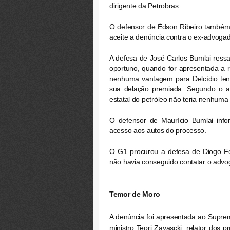
dirigente da Petrobras.
O defensor de Édson Ribeiro também 
aceite a denúncia contra o ex-advoga
A defesa de José Carlos Bumlai ress
oportuno, quando for apresentada a 
nenhuma vantagem para Delcídio tent
sua delação premiada. Segundo o a
estatal do petróleo não teria nenhum
O defensor de Maurício Bumlai info
acesso aos autos do processo.
O
G1
procurou a defesa de Diogo Fer
não havia conseguido contatar o advo
Temor de Moro
A denúncia foi apresentada ao Supre
ministro Teori Zavascki, relator dos 