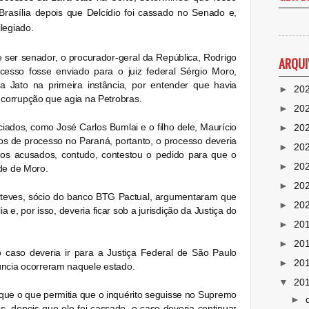
rasília
depois que Delcídio foi cassado no Senado e,
legiado.
 ser senador, o procurador-geral da República, Rodrigo
ARQUI
esso fosse enviado para o juiz federal Sérgio Moro,
a Jato na primeira instância, por entender que havia
►
20
corrupção que agia na Petrobras.
►
20
iados, como José Carlos Bumlai e o filho dele, Maurício
►
20
vos de processo no Paraná, portanto, o processo deveria
►
20
 dos acusados, contudo, contestou o pedido para que o
►
20
de de Moro.
►
20
teves, sócio do banco BTG Pactual, argumentaram que
►
20
a e, por isso, deveria ficar sob a jurisdição da Justiça do
►
20
►
20
 caso deveria ir para a Justiça Federal de São Paulo
►
20
úncia ocorreram naquele estado.
▼
20
 que o que permitia que o inquérito seguisse no Supremo
►
as, depois que ele foi cassado, o caso deveria continuar