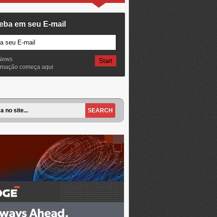
eba em seu E-mail
News
ormação começa aqui