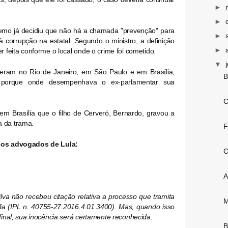
►
►
emo já decidiu que não há a chamada "prevenção" para
►
à corrupção na estatal. Segundo o ministro, a definição
►
r feita conforme o local onde o crime foi cometido.
▼
rreram no Rio de Janeiro, em São Paulo e em Brasília,
B
a porque onde desempenhava o ex-parlamentar sua
C
 em Brasília que o filho de Cerveró, Bernardo, gravou a
a da trama.
F
elos advogados de Lula:
C
A
ilva não recebeu citação relativa a processo que tramita
M
lia (IPL n. 40755-27.2016.4.01.3400). Mas, quando isso
final, sua inocência será certamente reconhecida.
B