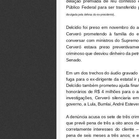
delação premiada de réu confesso e
Público Federal para ser transferido 
.
divulgada pela defesa do ex-presidente)
Delcídio
foi preso em novembro do 
Cerveró prometendo à família do ex
conversar com ministros do Supremo T
Cerveró estava preso preventivame
criminoso que desviou dinheiro da petr
Senado.
Em um dos trechos do áudio gravado p
fuga para o ex-dirigente da estatal 
Delcídio também prometeu ajuda finan
honorários de R$ 4 milhões para o 
investigações, Cerveró silenciaria 
governo, a Lula, Bumlai, André Estev
A denúncia acusa os sete de três cri
que prevê pena de três a oito anos de
corretamente interesses do cliente 
pena de seis meses a três anos; e e