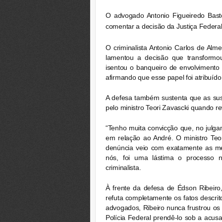
O advogado Antonio Figueiredo Bast
comentar a decisão da Justiça Federal
O criminalista Antonio Carlos de Alm
lamentou a decisão que transformo
isentou o banqueiro de envolvimento 
afirmando que esse papel foi atribuído 
A defesa também sustenta que as su
pelo ministro Teori Zavascki quando 
“Tenho muita convicção que, no julga
em relação ao André. O ministro Teo
denúncia veio com exatamente as me
nós, foi uma lástima o processo 
criminalista.
À frente da defesa de Édson Ribeiro
refuta completamente os fatos descri
advogados, Ribeiro nunca frustrou os 
Polícia Federal prendê-lo sob a acus