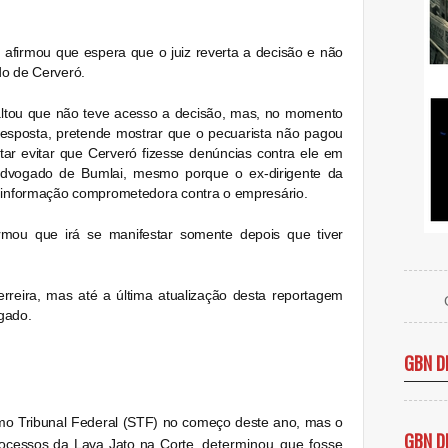
afirmou que espera que o juiz reverta a decisão e não
do de Cerveró.
altou que não teve acesso a decisão, mas, no momento
resposta, pretende mostrar que o pecuarista não pagou
ar evitar que Cerveró fizesse denúncias contra ele em
dvogado de Bumlai, mesmo porque o ex-dirigente da
a informação comprometedora contra o empresário.
rmou que irá se manifestar somente depois que tiver
reira, mas até a última atualização desta reportagem
gado.
GBN D
mo Tribunal Federal (STF) no começo deste ano, mas o
GBN D
processos da Lava Jato na Corte,
determinou que fosse