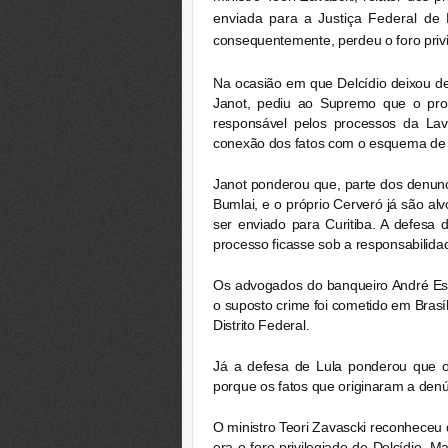
enviada para a Justiça Federal de B
consequentemente, perdeu o foro privi
Na ocasião em que Delcídio deixou de
Janot, pediu ao Supremo que o proc
responsável pelos processos da Lav
conexão dos fatos com o esquema de 
Janot ponderou que, parte dos denunc
Bumlai, e o próprio Cerveró já são al
ser enviado para Curitiba. A defesa
processo ficasse sob a responsabilida
Os advogados do banqueiro André Es
o suposto crime foi cometido em Brasíli
Distrito Federal.
Já a defesa de Lula ponderou que o
porque os fatos que originaram a den
O ministro Teori Zavascki reconheceu
era o foro privilegiado de Delcídio. M