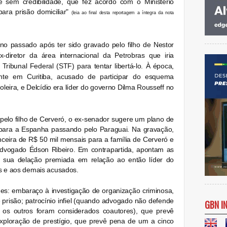
 sem credibilidade, que fez acordo com o Ministério
para prisão domiciliar"
(leia ao final desta reportagem a íntegra da nota
ano passado
após ter sido gravado pelo filho de Nestor
-diretor da área internacional da Petrobras que iria
ribunal Federal (STF) para tentar libertá-lo. À época,
nte em Curitiba, acusado de participar do esquema
oleira, e Delcídio era líder do governo Dilma Rousseff no
elo filho de Cerveró, o ex-senador sugere um plano de
ir para a Espanha passando pelo Paraguai. Na gravação,
ceira de R$ 50 mil mensais para a família de Cerveró e
advogado Édson Ribeiro. Em contrapartida, apontam as
em sua delação premiada em relação ao então líder do
es e aos demais acusados.
mes: embaraço à investigação de organização criminosa,
 prisão; patrocínio infiel (quando advogado não defende
GBN I
– os outros foram considerados coautores), que prevê
xploração de prestígio, que prevê pena de um a cinco