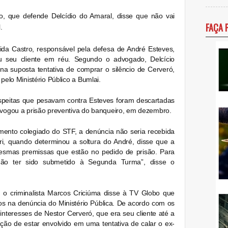
o, que defende Delcídio do Amaral, disse que não vai
FAÇA 
.
eida Castro, responsável pela defesa de André Esteves,
u seu cliente em réu. Segundo o advogado, Delcício
na suposta tentativa de comprar o silêncio de Cerveró,
pelo Ministério Público a Bumlai.
speitas que pesavam contra Esteves foram descartadas
revogou a prisão preventiva do banqueiro, em dezembro.
mento colegiado do STF, a denúncia não seria recebida
ri, quando determinou a soltura do André, disse que a
smas premissas que estão no pedido de prisão. Para
não ter sido submetido à Segunda Turma”, disse o
, o criminalista Marcos Criciúma disse à TV Globo que
tos na denúncia do Ministério Pública. De acordo com os
interesses de Nestor Cerveró, que era seu cliente até a
ação de estar envolvido em uma tentativa de calar o ex-