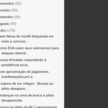
novembro
(83)
outubro
(83)
setembro
(92)
agosto
(94)
julho
(178)
ase Aérea de Incirlik bloqueada em
meio a rumores...
omo EUA usam seus submarinos para
ataques ciberné...
orças Armadas responderão à
presidência turca
om aproximação de julgamento,
manifestações pró e...
 espera de um milagre - Buscas ao
piloto desapare...
udanças na zona de busca a piloto
desaparecido
uscas ao piloto do AF-1 permanecem