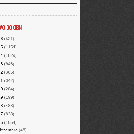
VO DO GBN
26
(521)
25
(1154)
24
(1829)
23
(946)
22
(385)
21
(342)
20
(284)
19
(199)
18
(488)
17
(838)
16
(1054)
dezembro
(48)