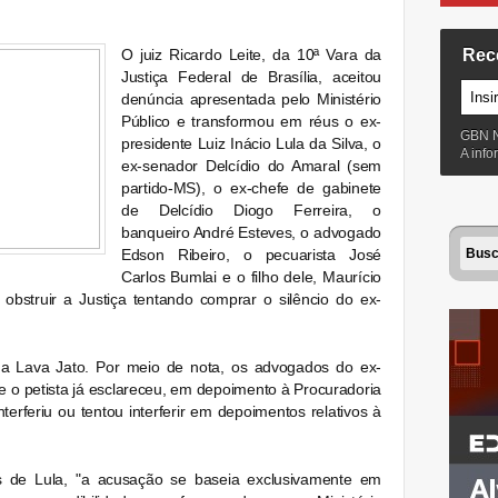
O juiz Ricardo Leite, da 10ª Vara da
Rec
Justiça Federal de Brasília, aceitou
denúncia apresentada pelo Ministério
Público e transformou em réus o ex-
GBN 
presidente Luiz Inácio Lula da Silva, o
A inf
ex-senador Delcídio do Amaral (sem
partido-MS), o ex-chefe de gabinete
de Delcídio Diogo Ferreira, o
banqueiro André Esteves, o advogado
Edson Ribeiro, o pecuarista José
Carlos Bumlai e o filho dele, Maurício
obstruir a Justiça tentando comprar o silêncio do ex-
 na Lava Jato. Por meio de nota, os advogados do ex-
e o petista já esclareceu, em depoimento à Procuradoria
terferiu ou tentou interferir em depoimentos relativos à
 de Lula, "a acusação se baseia exclusivamente em