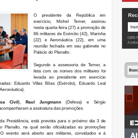
O presidente da
República
em
Rec
exercício, Michel Temer, assinou
nesta quarta-feira (27) a promoção de
86 militares de Exército (42), Marinha
GBN 
(22) e Aeronáutica (22), em uma
A inf
reunião fechada em seu gabinete no
Palácio do Planalto.
Segundo a assessoria de Temer, a
lista com os nomes dos militares foi
levada ao presidente em exercício
das: Eduardo Villas Bôas (Exército), Eduardo Leal
(Aeronáutica).
sa Civil
),
Raul Jungmann
(Defesa) e Sérgio
) acompanharam a assinatura das promoções.
a Presidência, está prevista para o próximo dia 3 de
o Planalto, na qual serão oficializadas as promoções
O evento será aberto aos militares, convidados e à