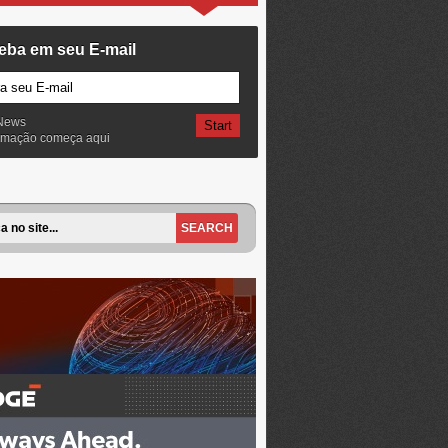
eba em seu E-mail
News
ormação começa aqui