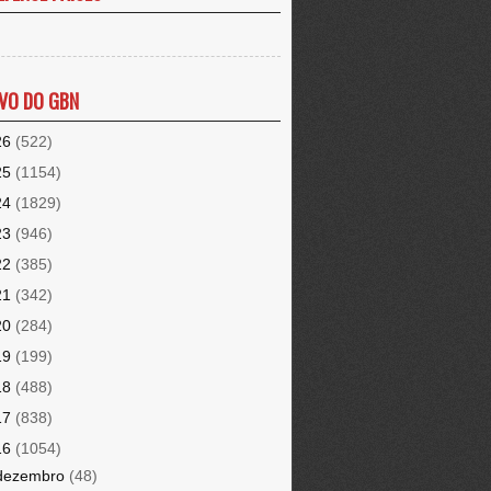
VO DO GBN
26
(522)
25
(1154)
24
(1829)
23
(946)
22
(385)
21
(342)
20
(284)
19
(199)
18
(488)
17
(838)
16
(1054)
dezembro
(48)