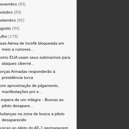
novembro
(83)
outubro
(83)
setembro
(92)
agosto
(94)
julho
(178)
ase Aérea de Incirlik bloqueada em
meio a rumores...
omo EUA usam seus submarinos para
ataques ciberné...
orças Armadas responderão à
presidência turca
om aproximação de julgamento,
manifestações pró e...
 espera de um milagre - Buscas ao
piloto desapare...
udanças na zona de busca a piloto
desaparecido
uscas ao piloto do AF-1 permanecem