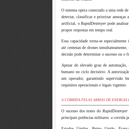
O sistema opera conectado a uma rede de 
detectar, classificar e priorizar ameaça
artificial, o
RapidDestroyer
pode analisa
propor respostas em tempo real.
Essa capacidade torna-se especialmente
até centenas de drones simultaneamente,
decisão pode determinar o sucesso ou o fr
Apesar do elevado grau de automação, 
humano no ciclo decisório. A autorizaçã
um operador, garantindo supervisão 
requisitos operacionais e legais vigentes.
A CORRIDA PELAS ARMAS DE ENERGIA 
O sucesso dos testes do
RapidDestroye
principais potências militares: a corrida
Estados Unidos, Reino Unido, Franç