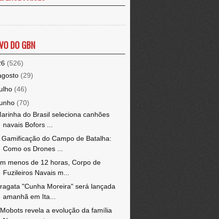
VO DO GBN
26
(526)
agosto
(29)
julho
(46)
junho
(70)
arinha do Brasil seleciona canhões
navais Bofors ...
 Gamificação do Campo de Batalha:
Como os Drones ...
m menos de 12 horas, Corpo de
Fuzileiros Navais m...
ragata "Cunha Moreira" será lançada
amanhã em Ita...
Mobots revela a evolução da família