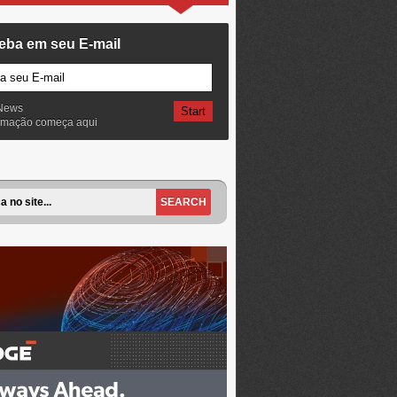
eba em seu E-mail
News
ormação começa aqui