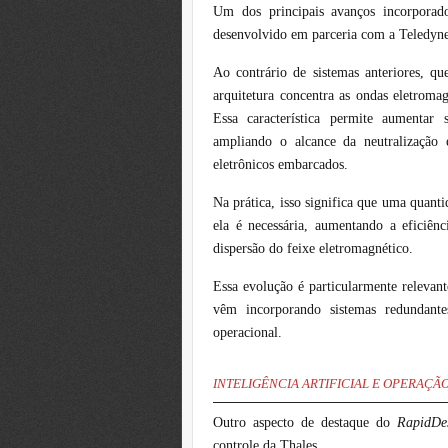
Um dos principais avanços incorpora
desenvolvido em parceria com a Teledyne
Ao contrário de sistemas anteriores, q
arquitetura concentra as ondas eletroma
Essa característica permite aumentar 
ampliando o alcance da neutralização 
eletrônicos embarcados.
Na prática, isso significa que uma quant
ela é necessária, aumentando a eficiênc
dispersão do feixe eletromagnético.
Essa evolução é particularmente relevant
vêm incorporando sistemas redundantes
operacional.
INTELIGÊNCIA ARTIFICIAL E OPERAÇ
Outro aspecto de destaque do
RapidDe
controle da Thales.