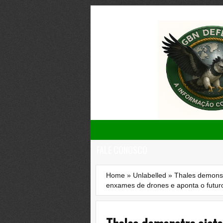
FALE CONOSCO
Home
»
Unlabelled
»
Thales demonst
enxames de drones e aponta o futur