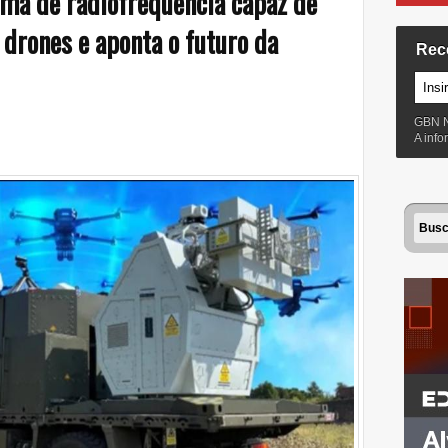
ma de radiofrequência capaz de
 drones e aponta o futuro da
Rec
GBN 
A inf