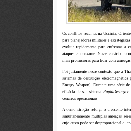
Os conflitos recentes na Ucrânia, Orien
para planejadores militares e estrategistas
evoluir rapidamente para enfrentar a c
ataques em enxame. Nesse cenário, tecn
mais promissoras para lidar com ameaças 
Foi justamente nesse contexto que a Tha
sistemas de destruição eletromagnétic
Energy Weapon). Durante uma série de 
eficácia de seu sistema
RapidDestroyer
,
cenários operacionais.
A demonstração reforça o crescente inte
simultaneamente múltiplas ameaças aérea
cujo custo pode ser desproporcional quan