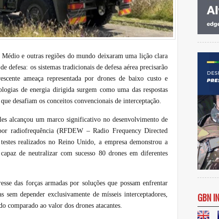
te Médio e outras regiões do mundo deixaram uma lição clara
 de defesa: os sistemas tradicionais de defesa aérea precisarão
rescente ameaça representada por drones de baixo custo e
ologias de energia dirigida surgem como uma das respostas
que desafiam os conceitos convencionais de interceptação.
les alcançou um marco significativo no desenvolvimento de
a por radiofrequência (RFDEW – Radio Frequency Directed
testes realizados no Reino Unido, a empresa demonstrou a
 capaz de neutralizar com sucesso 80 drones em diferentes
resse das forças armadas por soluções que possam enfrentar
s sem depender exclusivamente de mísseis interceptadores,
GBN I
do comparado ao valor dos drones atacantes.