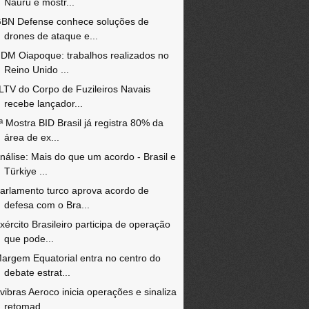
Nauru e mostr...
BN Defense conhece soluções de
drones de ataque e...
DM Oiapoque: trabalhos realizados no
Reino Unido ...
LTV do Corpo de Fuzileiros Navais
recebe lançador...
ª Mostra BID Brasil já registra 80% da
área de ex...
nálise: Mais do que um acordo - Brasil e
Türkiye ...
arlamento turco aprova acordo de
defesa com o Bra...
xército Brasileiro participa de operação
que pode...
argem Equatorial entra no centro do
debate estrat...
vibras Aeroco inicia operações e sinaliza
retomad...