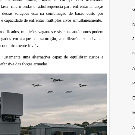
laser, micro-ondas e radiofrequência para enfrentar ameaças
G
vo dessas soluções está na combinação de baixo custo por
 e capacidade de enfrentar múltiplos alvos simultaneamente.
N
odificados, munições vagantes e sistemas autônomos podem
gados em ataques de saturação, a utilização exclusiva de
J
 economicamente inviável.
9
 justamente uma alternativa capaz de equilibrar custos e
defensiva das forças armadas.
A
P
E
M
A