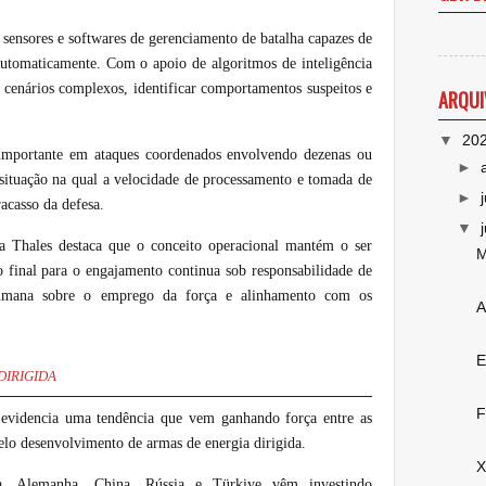
sensores e softwares de gerenciamento de batalha capazes de
s automaticamente. Com o apoio de algoritmos de inteligência
r cenários complexos, identificar comportamentos suspeitos e
ARQUI
▼
20
 importante em ataques coordenados envolvendo dezenas ou
►
 situação na qual a velocidade de processamento e tomada de
►
acasso da defesa.
▼
a Thales destaca que o conceito operacional mantém o ser
M
o final para o engajamento continua sob responsabilidade de
humana sobre o emprego da força e alinhamento com os
A
E
DIRIGIDA
F
r
evidencia uma tendência que vem ganhando força entre as
 pelo desenvolvimento de armas de energia dirigida.
X
a, Alemanha, China, Rússia e Türkiye vêm investindo