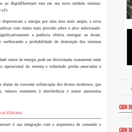
dos ao
RapidDestroyer
está em seu novo módulo emissor,
 e2v.
ue dispersavam a energia por uma área mais ampla, a nova
gnéticas com muito mais precisão sobre o alvo selecionado.
significativamente a potência efetiva entregue ao drone,
e melhorando a probabilidade de destruição dos sistemas
idade maior de energia pode ser direcionada exatamente onde
ia operacional do sistema e reduzindo perdas associadas à
e diante da crescente sofisticação dos drones modernos, que
, enlaces resistentes à interferência e maior autonomia
GBN D
ÃO AUTÔNOMA
stroyer
é sua integração com a arquitetura de comando e
GBN D