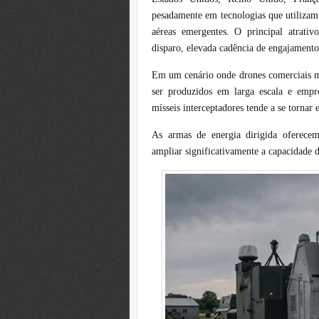
pesadamente em tecnologias que utilizam 
aéreas emergentes. O principal atrati
disparo, elevada cadência de engajamento
Em um cenário onde drones comerciais m
ser produzidos em larga escala e empre
mísseis interceptadores tende a se tornar
As armas de energia dirigida oferecem
ampliar significativamente a capacidade 