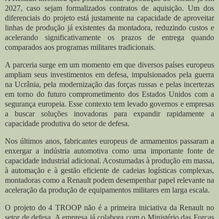
2027, caso sejam formalizados contratos de aquisição. Um dos
diferenciais do projeto está justamente na capacidade de aproveitar
linhas de produção já existentes da montadora, reduzindo custos e
acelerando significativamente os prazos de entrega quando
comparados aos programas militares tradicionais.
A parceria surge em um momento em que diversos países europeus
ampliam seus investimentos em defesa, impulsionados pela guerra
na Ucrânia, pela modernização das forças russas e pelas incertezas
em torno do futuro comprometimento dos Estados Unidos com a
segurança europeia. Esse contexto tem levado governos e empresas
a buscar soluções inovadoras para expandir rapidamente a
capacidade produtiva do setor de defesa.
Nos últimos anos, fabricantes europeus de armamentos passaram a
enxergar a indústria automotiva como uma importante fonte de
capacidade industrial adicional. Acostumadas à produção em massa,
à automação e à gestão eficiente de cadeias logísticas complexas,
montadoras como a Renault podem desempenhar papel relevante na
aceleração da produção de equipamentos militares em larga escala.
O projeto do 4 TROOP não é a primeira iniciativa da Renault no
setor de defesa. A empresa já colabora com o Ministério das Forças