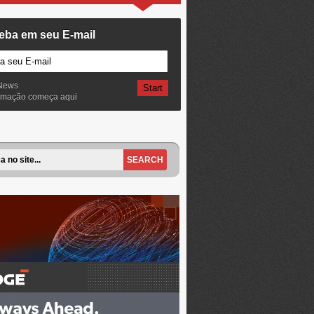
eba em seu E-mail
News
ormação começa aqui