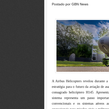
Postado por
GBN News
A Airbus Helicopters revelou durante 
estratégia para o futuro da aviação de as
consagrado helicóptero H145. Aprese
sistema representa um passo importan
convencionais e os sistemas aéreos au