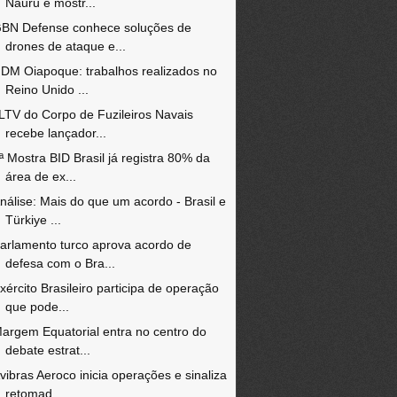
Nauru e mostr...
BN Defense conhece soluções de
drones de ataque e...
DM Oiapoque: trabalhos realizados no
Reino Unido ...
LTV do Corpo de Fuzileiros Navais
recebe lançador...
ª Mostra BID Brasil já registra 80% da
área de ex...
nálise: Mais do que um acordo - Brasil e
Türkiye ...
arlamento turco aprova acordo de
defesa com o Bra...
xército Brasileiro participa de operação
que pode...
argem Equatorial entra no centro do
debate estrat...
vibras Aeroco inicia operações e sinaliza
retomad...