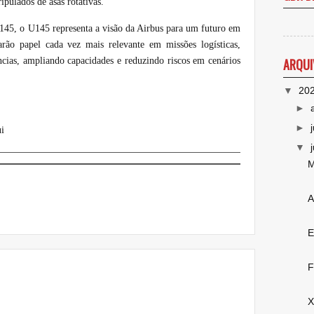
ipulados de asas rotativas.
45, o U145 representa a visão da Airbus para um futuro em
rão papel cada vez mais relevante em missões logísticas,
ncias, ampliando capacidades e reduzindo riscos em cenários
ARQUI
▼
20
►
►
i
▼
M
A
E
F
X