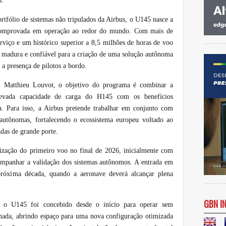
s.
rtfólio de sistemas não tripulados da Airbus, o U145 nasce a
comprovada em operação ao redor do mundo. Com mais de
viço e um histórico superior a 8,5 milhões de horas de voo
 madura e confiável para a criação de uma solução autônoma
a presença de pilotos a bordo.
 Matthieu Louvot, o objetivo do programa é combinar a
elevada capacidade de carga do H145 com os benefícios
. Para isso, a Airbus pretende trabalhar em conjunto com
 autônomas, fortalecendo o ecossistema europeu voltado ao
das de grande porte.
zação do primeiro voo no final de 2026, inicialmente com
ompanhar a validação dos sistemas autônomos. A entrada em
próxima década, quando a aeronave deverá alcançar plena
GBN I
, o U145 foi concebido desde o início para operar sem
minada, abrindo espaço para uma nova configuração otimizada