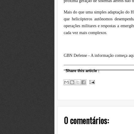
próxima geração de sistemas aéreos não tr
Mais do que uma simples adaptação do H1
que helicópteros autônomos desempenha
operações militares e respostas a emergê
cada vez mais complexos.
GBN Defense - A informação começa aqu
Share this article
:
0 comentários: