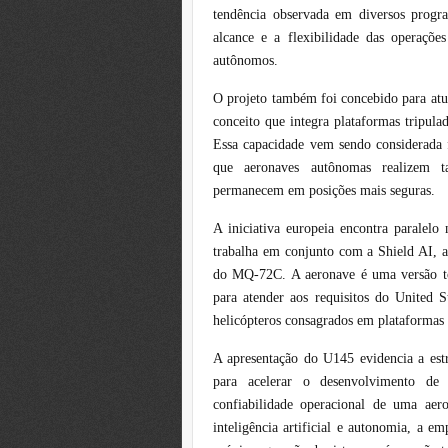
tendência observada em diversos prog
alcance e a flexibilidade das operaçõ
autônomos.
O projeto também foi concebido para 
conceito que integra plataformas tripul
Essa capacidade vem sendo considerada 
que aeronaves autônomas realizem ta
permanecem em posições mais seguras.
A iniciativa europeia encontra paralel
trabalha em conjunto com a Shield AI, 
do MQ-72C. A aeronave é uma versão t
para atender aos requisitos do United 
helicópteros consagrados em plataformas
A apresentação do U145 evidencia a estr
para acelerar o desenvolvimento de
confiabilidade operacional de uma aer
inteligência artificial e autonomia, a 