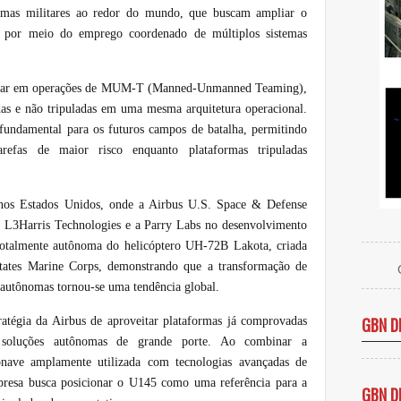
ramas militares ao redor do mundo, que buscam ampliar o
es por meio do emprego coordenado de múltiplos sistemas
atuar em operações de MUM-T (Manned-Unmanned Teaming),
adas e não tripuladas em uma mesma arquitetura operacional.
fundamental para os futuros campos de batalha, permitindo
refas de maior risco enquanto plataformas tripuladas
o nos Estados Unidos, onde a Airbus U.S. Space & Defense
a L3Harris Technologies e a Parry Labs no desenvolvimento
otalmente autônoma do helicóptero UH-72B Lakota, criada
States Marine Corps, demonstrando que a transformação de
 autônomas tornou-se uma tendência global.
GBN D
atégia da Airbus de aproveitar plataformas já comprovadas
 soluções autônomas de grande porte. Ao combinar a
onave amplamente utilizada com tecnologias avançadas de
empresa busca posicionar o U145 como uma referência para a
GBN D