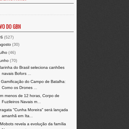
VO DO GBN
26
(527)
agosto
(30)
julho
(46)
junho
(70)
arinha do Brasil seleciona canhões
navais Bofors ...
 Gamificação do Campo de Batalha:
Como os Drones ...
m menos de 12 horas, Corpo de
Fuzileiros Navais m...
ragata "Cunha Moreira" será lançada
amanhã em Ita...
Mobots revela a evolução da família