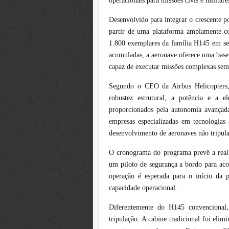
operacionais para missões civis e militare
Desenvolvido para integrar o crescente po
partir de uma plataforma amplamente 
1.800 exemplares da família H145 em ser
acumuladas, a aeronave oferece uma base
capaz de executar missões complexas sem 
Segundo o CEO da Airbus Helicopters,
robustez estrutural, a potência e a 
proporcionados pela autonomia avançada
empresas especializadas em tecnologias
desenvolvimento de aeronaves não tripula
O cronograma do programa prevê a reali
um piloto de segurança a bordo para ac
operação é esperada para o início da 
capacidade operacional.
Diferentemente do H145 convencional
tripulação. A cabine tradicional foi eli