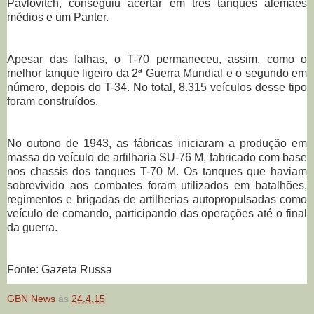
Pavlovitch, conseguiu acertar em três tanques alemães
médios e um Panter.
Apesar das falhas, o T-70 permaneceu, assim, como o
melhor tanque ligeiro da 2ª Guerra Mundial e o segundo em
número, depois do T-34. No total, 8.315 veículos desse tipo
foram construídos.
No outono de 1943, as fábricas iniciaram a produção em
massa do veículo de artilharia SU-76 M, fabricado com base
nos chassis dos tanques T-70 M. Os tanques que haviam
sobrevivido aos combates foram utilizados em batalhões,
regimentos e brigadas de artilherias autopropulsadas como
veículo de comando, participando das operações até o final
da guerra.
Fonte: Gazeta Russa
GBN News
às
24.4.15