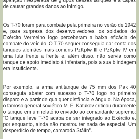
aparição inesperada de grupos desses tanques era capaz
de causar grandes danos ao inimigo.
Os T-70 foram para combate pela primeira no verão de 1942
e, para surpresa dos desenvolvedores, os soldados do
Exército Vermelho logo perceberam a baixa eficácia de
combate do veículo. O T-70 sequer conseguia dar conta dos
tanques alemães mais comuns PzKpfw III e PzKpfw IV em
uma luta frente a frente e, além disso, não servia como
tanque de apoio imediato à infantaria, pois a sua blindagem
era insuficiente.
Por exemplo, a arma antitanque de 75 mm dos Pak 40
conseguia abater com sucesso o T-70 logo no primeiro
disparo e a partir de qualquer distância e ângulo. Na época,
o famoso general soviético M. E. Katukov criticou duramente
o tanque em um relatório enviado ao comandante supremo:
“O tanque leve T-70 acaba de ser integrado ao Exército e,
por enquanto, ainda não mostrou ter nada de especial. Um
desperdício de tempo, camarada Stálin”.