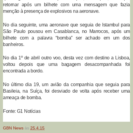
retornar após um bilhete com uma mensagem que fazia
menção à presença de explosivos na aeronave.
No dia seguinte, uma aeronave que seguia de Istambul para
São Paulo pousou em Casablanca, no Marrocos, após um
bilhete com a palavra “bomba” ser achado em um dos
banheiros.
No dia 1º de abril outro voo, desta vez com destino a Lisboa,
voltou depois que uma bagagem desacompanhada foi
encontrada a bordo.
No último dia 19, um avião da companhia que seguia para
Basileia, na Suíça, foi desviado de volta após receber uma
ameaça de bomba.
Fonte: G1 Notícias
GBN News
às
25.4.15