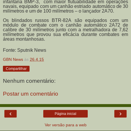
infantaria BMP-3, com maior flutuabilidade em operações
navais, equipado com um canhão estriado automático de 30
milímetros e um de 100 milímetros – o lançador 2А70.
Os blindados russos BTR-82А são equipados com um
módulo de combate com o canhão automático 2А72 de
calibre de 30 milímetros junto com a metralhadora de 7,62
milímetros que provou sua eficácia durante combates em
áreas montanhosas.
Fonte: Sputnik News
GBN News
às
26.4.15
Compartilhar
Nenhum comentário:
Postar um comentário
‹
›
Página inicial
Ver versão para a web