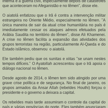
interna e a guerra civil, especialmente depois de catástrofes
que aconteceram no Afeganistão e no Iêmen", disse ele.
O aiatolá enfatizou que o Irã é contra a intervenção militar
estrangeira no Oriente Médio, especialmente no Iêmen. "A
única maneira de sair da atual crise humanitária no país é
imediatamente cessar os ataques aéreos efetuados pela
Arábia Saudita no território do Iêmen", disse Ali Khamenei.
A crise no Iêmen facilita a expansão das atividades dos
grupos terroristas na região, particularmente Al-Qaeda e do
Estado islâmico, observou o aiatolá.
Ele também pediu que os sunitas e xiitas "se unam nestes
tempos difíceis." O Ayatollah acrescentou que o Irã apoia o
diálogo nacional no Iêmen.
Desde agosto de 2014, o Iêmen tem sido atingido por uma
grave crise política e de segurança. No final de janeiro, os
grupos armados da Ansar Allah (rebeldes Houthi) forçou o
presidente e o governo a deixara a capital.
Os rebeldes mais tarde assumiram o controle da capital do
país e várias províncias do norte. Eles também anunciaram