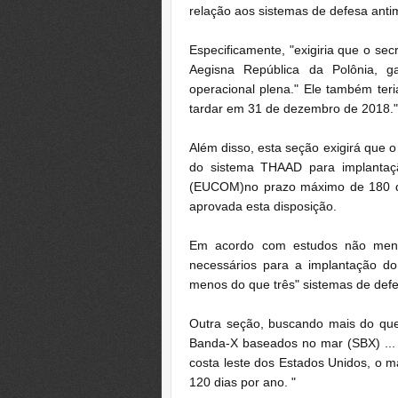
relação aos sistemas de defesa anti
Especificamente, "exigiria que o sec
Aegisna República da Polônia, g
operacional plena." Ele também ter
tardar em 31 de dezembro de 2018."
Além disso, esta seção exigirá que o
do sistema THAAD para implanta
(EUCOM)no prazo máximo de 180 di
aprovada esta disposição.
Em acordo com estudos não meno
necessários para a implantação d
menos do que três" sistemas de defes
Outra seção, buscando mais do que 
Banda-X baseados no mar (SBX) ... 
costa leste dos Estados Unidos, o 
120 dias por ano. "