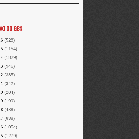
VO DO GBN
26
(528)
25
(1154)
24
(1829)
23
(946)
22
(385)
21
(342)
20
(284)
19
(199)
18
(488)
17
(838)
16
(1054)
15
(1279)