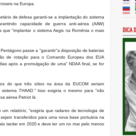
mísseis na Europa.
retário de defesa garanti-se a implantação do sistema
arantindo capacidade de guerra anti-aérea (AAW)
DICA 
ia que "implantar o sistema Aegis na Romênia o mais
 Pentágono passe a "garantir"a disposição de baterias
ção de rotação para o Comando Europeu dos EUA
as após a promulgação de uma" NDAA final, se for
s do que três sítios na área da EUCOM seriam
o sistema THAAD." Isso exigiria o mesmo para "não
a aérea Patriot lá.
um relatório, "exigiria que radares de tecnologia de
sejam transferidos para uma nova base portuária na
mais tardar em 2020 e deve ter um no mar pelo menos