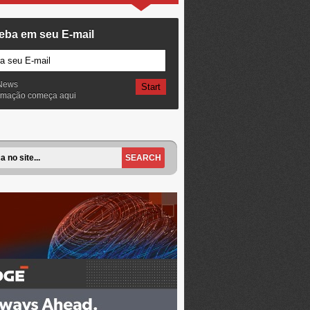
eba em seu E-mail
News
ormação começa aqui