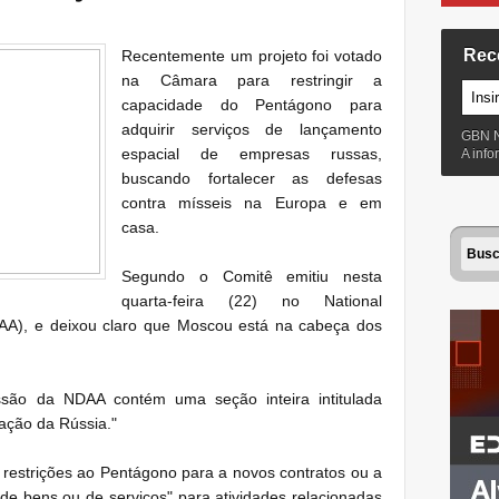
Rec
Recentemente um projeto foi votado
na Câmara para restringir a
capacidade do Pentágono para
adquirir serviços de lançamento
GBN 
espacial de empresas russas,
A inf
buscando fortalecer as defesas
contra mísseis na Europa e em
casa.
Segundo o Comitê emitiu nesta
quarta-feira (22) no National
DAA), e deixou claro que Moscou está na cabeça dos
são da NDAA contém uma seção inteira intitulada
ação da Rússia."
 restrições ao Pentágono para a novos contratos ou a
de bens ou de serviços" para atividades relacionadas