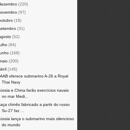
dezembro
(220)
novembro
(97)
outubro
(18)
setembro
(31)
agosto
(52)
julho
(84)
junho
(168)
maio
(200)
abril
(145)
AAB oferece submarino A-26 a Royal
Thai Navy
ússia e China farão exercícios navais
no mar Medi...
aça chinês fabricado a partir do russo
Su-27 faz ...
ússia lança o submarino mais silencioso
do mundo