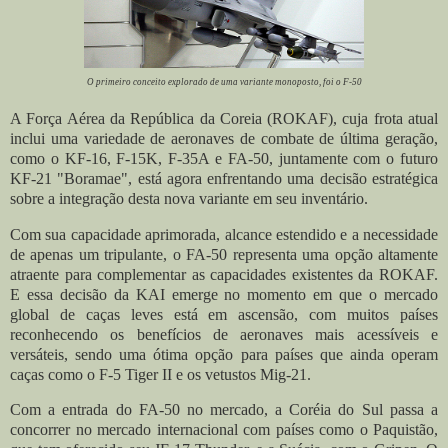
O primeiro conceito explorado de uma variante monoposto, foi o F-50
A Força Aérea da República da Coreia (ROKAF), cuja frota atual
inclui uma variedade de aeronaves de combate de última geração,
como o KF-16, F-15K, F-35A e FA-50, juntamente com o futuro
KF-21 "Boramae", está agora enfrentando uma decisão estratégica
sobre a integração desta nova variante em seu inventário.
Com sua capacidade aprimorada, alcance estendido e a necessidade
de apenas um tripulante, o FA-50 representa uma opção altamente
atraente para complementar as capacidades existentes da ROKAF.
E essa decisão da KAI emerge no momento em que o mercado
global de caças leves está em ascensão, com muitos países
reconhecendo os benefícios de aeronaves mais acessíveis e
versáteis, sendo uma ótima opção para países que ainda operam
caças como o F-5 Tiger II e os vetustos Mig-21.
Com a entrada do FA-50 no mercado, a Coréia do Sul passa a
concorrer no mercado internacional com países como o Paquistão,