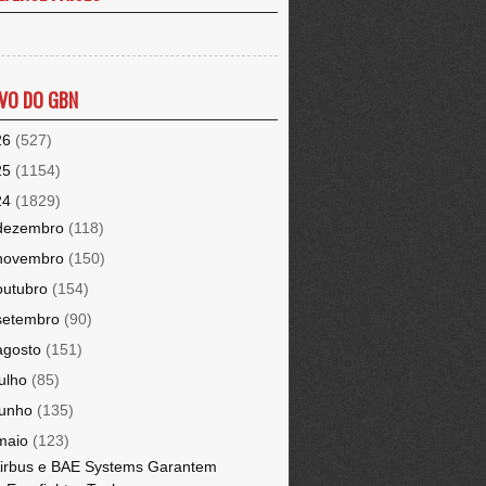
VO DO GBN
26
(527)
25
(1154)
24
(1829)
dezembro
(118)
novembro
(150)
outubro
(154)
setembro
(90)
agosto
(151)
julho
(85)
junho
(135)
maio
(123)
irbus e BAE Systems Garantem