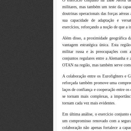
O exercício conjunto na Base Aérea d
militares, mas também um teste da capac
doutrinas operacionais das forças aéreas
sua capacidade de adaptação e versat
exercícios, reforçando a noção de que a in
Além disso, a proximidade geográfica da
vantagem estratégica única. Esta regiã
militar russa e às preocupações com a
conjuntos regulares entre a Alemanha e a
OTAN na região, mas também serve como 
A colaboração entre os Eurofighters e G
reforçada também promove uma compreen
laços de confiança e cooperação entre os
se tornam mais complexas, a importânci
tornam cada vez mais evidentes.
Em última análise, o exercício conjunto 
um compromisso renovado com a seguranç
colaboração não apenas fortalece a ca