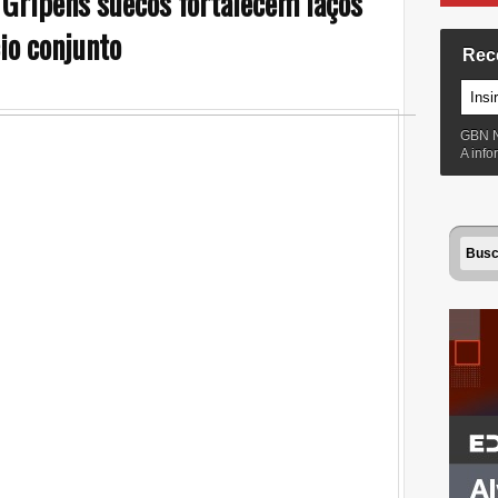
 Gripens suecos fortalecem laços
io conjunto
Rec
GBN 
A inf