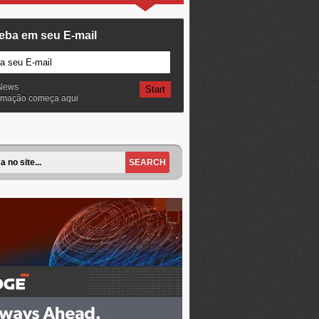
eba em seu E-mail
News
ormação começa aqui