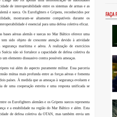
e Laage não foi apenas uma demonstração de habilidades
idade de interoperabilidade entre os sistemas de armas e as
 alemã e sueca. Os Eurofighters e Gripens, reconhecidos por
FAÇA 
ilidade, mostraram-se altamente compatíveis durante os
teroperabilidade é essencial para uma defesa coletiva eficaz.
s bases aéreas alemãs e suecas no Mar Báltico oferece uma
o tem sido objeto de crescente atenção devido à atividade
 segurança marítima e aérea. A realização de exercícios
 Suécia não só fortalece a capacidade de defesa coletiva da
um elemento dissuasivo contra possíveis ameaças.
ripens vai além do aspecto puramente militar. Essa parceria
são mútua mais profunda entre as forças aéreas e fomenta
 dois países. À medida que as ameaças à segurança evoluem e
a de uma cooperação estreita e uma resposta unificada se
entre os Eurofighters alemães e os Gripens suecos representa
a e a estabilidade na região do Mar Báltico e além. Esta
pacidade de defesa coletiva da OTAN, mas também envia um