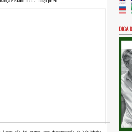
rança e estabilidade a longo prazo.
DICA 