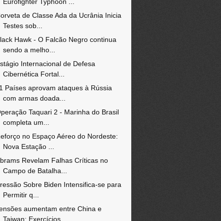
Eurofighter Typhoon ...
orveta de Classe Ada da Ucrânia Inicia
Testes sob...
lack Hawk - O Falcão Negro continua
sendo a melho...
stágio Internacional de Defesa
Cibernética Fortal...
1 Países aprovam ataques à Rússia
com armas doada...
peração Taquari 2 - Marinha do Brasil
completa um...
eforço no Espaço Aéreo do Nordeste:
Nova Estação ...
brams Revelam Falhas Críticas no
Campo de Batalha...
ressão Sobre Biden Intensifica-se para
Permitir q...
ensões aumentam entre China e
Taiwan: Exercícios ...