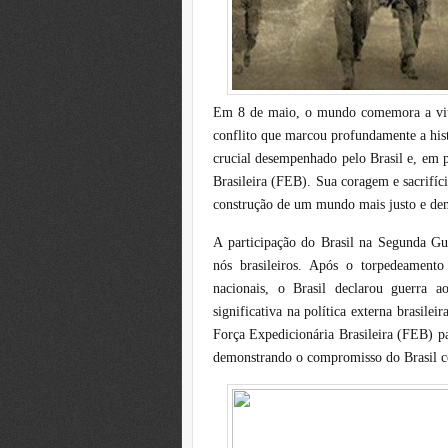
Em 8 de maio, o mundo comemora a vit
conflito que marcou profundamente a hist
crucial desempenhado pelo Brasil e, em p
Brasileira (FEB). Sua coragem e sacrifíc
construção de um mundo mais justo e de
A participação do Brasil na Segunda G
nós brasileiros. Após o torpedeament
nacionais, o Brasil declarou guerra
significativa na política externa brasile
Força Expedicionária Brasileira (FEB) par
demonstrando o compromisso do Brasil c