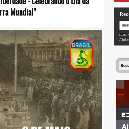
Liberdade - Celebrando o Dia da
rra Mundial"
Rec
GBN 
A inf