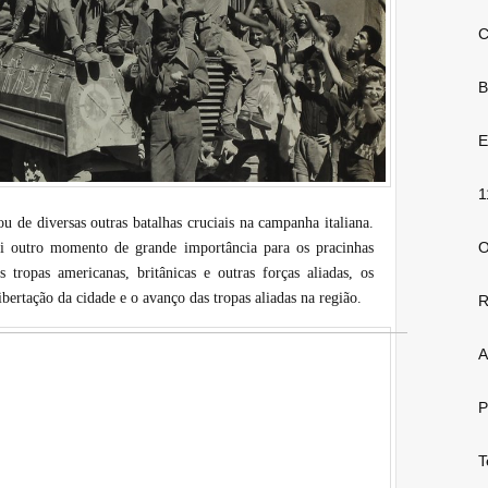
C
B
E
1
 de diversas outras batalhas cruciais na campanha italiana.
O
i outro momento de grande importância para os pracinhas
 tropas americanas, britânicas e outras forças aliadas, os
ibertação da cidade e o avanço das tropas aliadas na região.
R
A
P
T