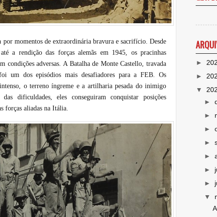
 por momentos de extraordinária bravura e sacrifício. Desde
ARQUI
té a rendição das forças alemãs em 1945, os pracinhas
►
20
 em condições adversas. A Batalha de Monte Castello, travada
foi um dos episódios mais desafiadores para a FEB. Os
►
20
 intenso, o terreno íngreme e a artilharia pesada do inimigo
▼
20
as dificuldades, eles conseguiram conquistar posições
►
s forças aliadas na Itália.
►
►
►
►
►
►
▼
A