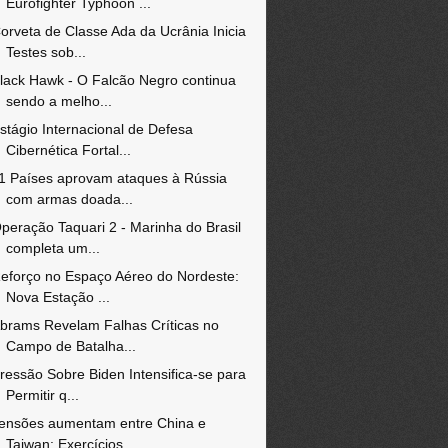
Eurofighter Typhoon ...
orveta de Classe Ada da Ucrânia Inicia
Testes sob...
lack Hawk - O Falcão Negro continua
sendo a melho...
stágio Internacional de Defesa
Cibernética Fortal...
1 Países aprovam ataques à Rússia
com armas doada...
peração Taquari 2 - Marinha do Brasil
completa um...
eforço no Espaço Aéreo do Nordeste:
Nova Estação ...
brams Revelam Falhas Críticas no
Campo de Batalha...
ressão Sobre Biden Intensifica-se para
Permitir q...
ensões aumentam entre China e
Taiwan: Exercícios ...