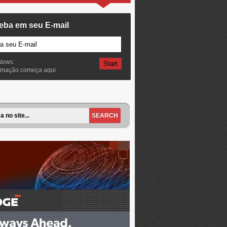
eba em seu E-mail
News
ormação começa aqui