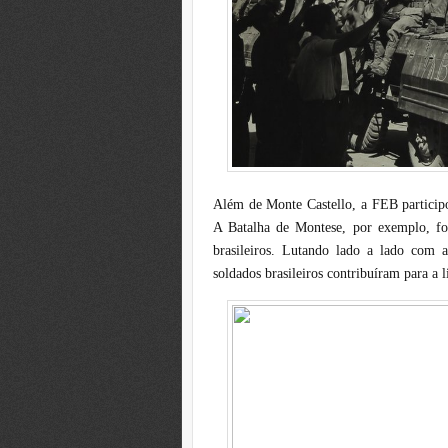
Além de Monte Castello, a FEB participou
A Batalha de Montese, por exemplo, fo
brasileiros. Lutando lado a lado com as
soldados brasileiros contribuíram para a l