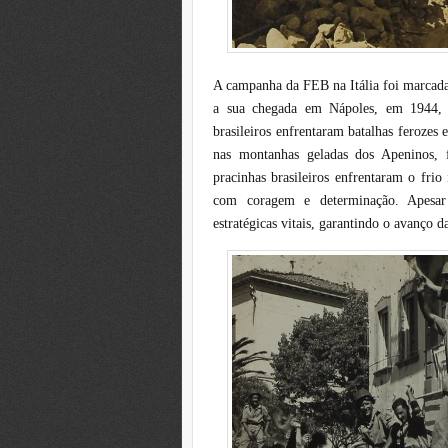
A campanha da FEB na Itália foi marcada
a sua chegada em Nápoles, em 1944, a
brasileiros enfrentaram batalhas ferozes
nas montanhas geladas dos Apeninos, 
pracinhas brasileiros enfrentaram o frio
com coragem e determinação. Apesar d
estratégicas vitais, garantindo o avanço da