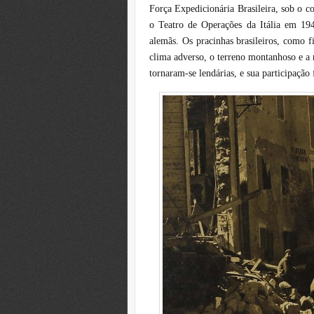
Força Expedicionária Brasileira, sob o 
o Teatro de Operações da Itália em 194
alemãs. Os pracinhas brasileiros, como f
clima adverso, o terreno montanhoso e a 
tornaram-se lendárias, e sua participação 