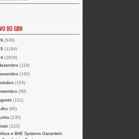
VO DO GBN
26
(530)
25
(1154)
24
(1829)
dezembro
(118)
novembro
(150)
outubro
(154)
setembro
(90)
agosto
(151)
julho
(85)
junho
(135)
maio
(123)
irbus e BAE Systems Garantem