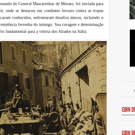
comando do General Mascarenhas de Moraes, foi enviada para
4, onde se destacou em combates ferozes contra as tropas
icaram conhecidos, enfrentaram desafios únicos, incluindo o
resistência ferrenha do inimigo. Sua coragem e determinação
foi fundamental para a vitória dos Aliados na Itália.
GBN D
GBN D