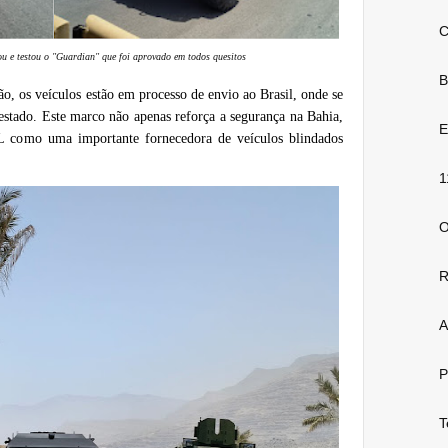
C
u e testou o "Guardian" que foi aprovado em todos quesitos
B
, os veículos estão em processo de envio ao Brasil, onde se
 estado. Este marco não apenas reforça a segurança na Bahia,
E
omo uma importante fornecedora de veículos blindados
1
O
R
A
P
T