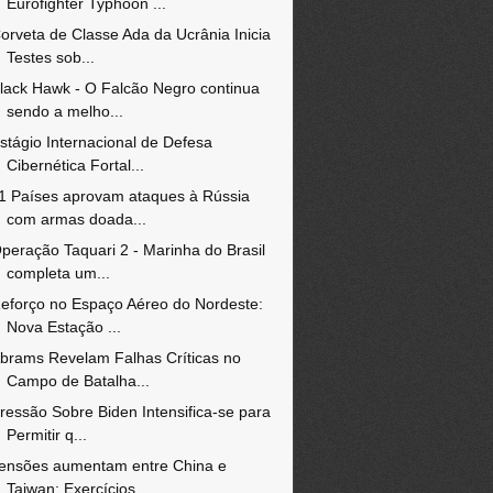
Eurofighter Typhoon ...
orveta de Classe Ada da Ucrânia Inicia
Testes sob...
lack Hawk - O Falcão Negro continua
sendo a melho...
stágio Internacional de Defesa
Cibernética Fortal...
1 Países aprovam ataques à Rússia
com armas doada...
peração Taquari 2 - Marinha do Brasil
completa um...
eforço no Espaço Aéreo do Nordeste:
Nova Estação ...
brams Revelam Falhas Críticas no
Campo de Batalha...
ressão Sobre Biden Intensifica-se para
Permitir q...
ensões aumentam entre China e
Taiwan: Exercícios ...