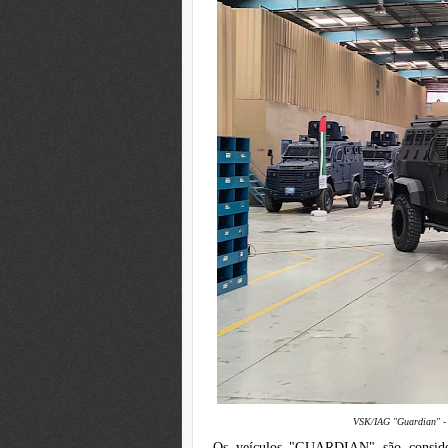
VSK/IAG "Guardian" - 
Os veículos "GUARDIAN" são conside