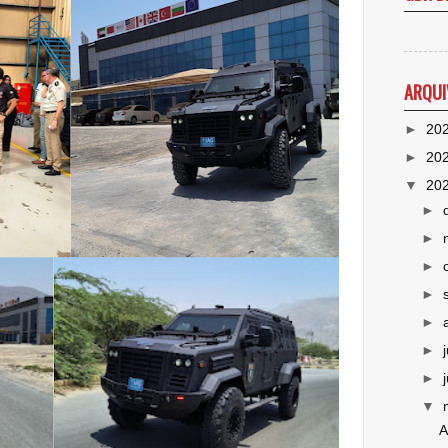
ARQUI
►
20
►
20
▼
20
►
►
►
►
►
►
►
▼
A