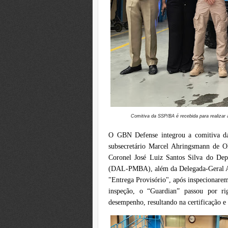
Comitiva da SSP/BA é recebida para realizar 
O GBN Defense integrou a comitiva da 
subsecretário Marcel Ahringsmann de Ol
Coronel José Luiz Santos Silva do Dep
(DAL-PMBA), além da Delegada-Geral Adj
"Entrega Provisório", após inspecionare
inspeção, o “Guardian” passou por rig
desempenho, resultando na certificação e 