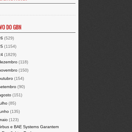
VO DO GBN
26
(529)
25
(1154)
24
(1829)
dezembro
(118)
novembro
(150)
outubro
(154)
setembro
(90)
agosto
(151)
julho
(85)
junho
(135)
maio
(123)
irbus e BAE Systems Garantem