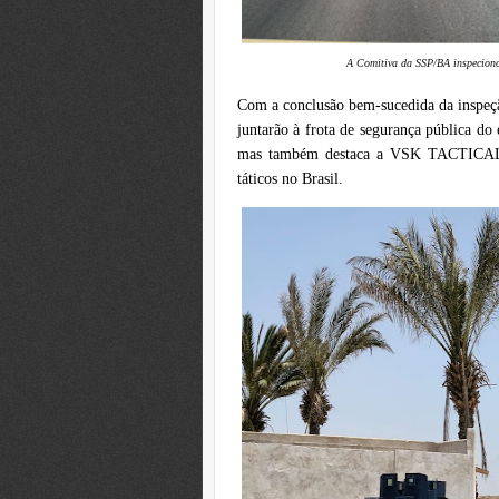
A Comitiva da SSP/BA inspeciono
Com a conclusão bem-sucedida da inspeção
juntarão à frota de segurança pública do
mas também destaca a VSK TACTICAL c
táticos no Brasil.