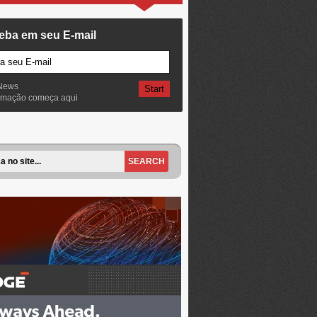
eba em seu E-mail
News
ormação começa aqui