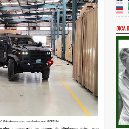
DICA 
O Primeiro exemplar será destinado ao BOPE-BA
rados a vanguarda em termos de blindagem tática, com