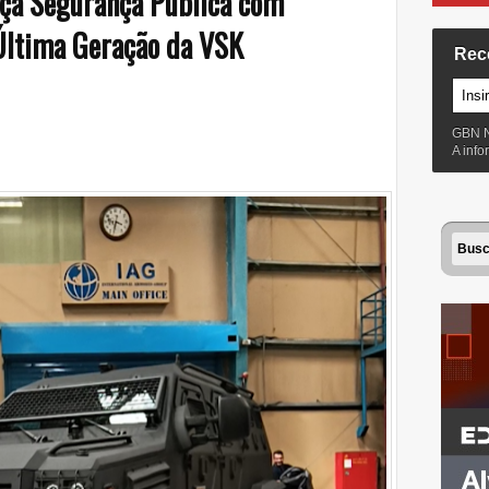
rça Segurança Pública com
Última Geração da VSK
Rec
GBN 
A inf