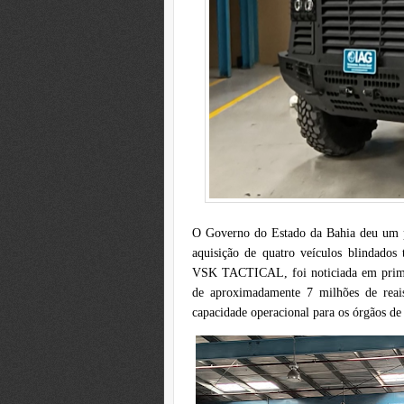
O Governo do Estado da Bahia deu um pa
aquisição de quatro veículos blindados
VSK TACTICAL, foi noticiada em prime
de aproximadamente 7 milhões de reai
capacidade operacional para os órgãos de