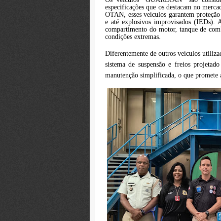
especificações que os destacam no merc
OTAN, esses veículos garantem proteção c
e até explosivos improvisados (IEDs). 
compartimento do motor, tanque de comb
condições extremas.
Diferentemente de outros veículos utiliza
sistema de suspensão e freios projetad
manutenção simplificada, o que promete a