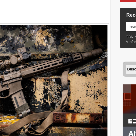
Rec
GBN 
A inf