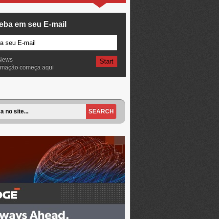
eba em seu E-mail
News
ormação começa aqui