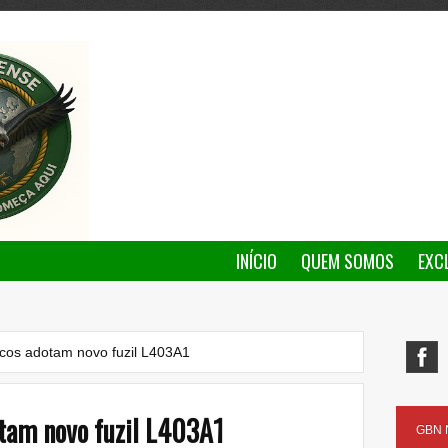
INÍCIO
QUEM SOMOS
EXC
icos adotam novo fuzil L403A1
tam novo fuzil L403A1
GBN N