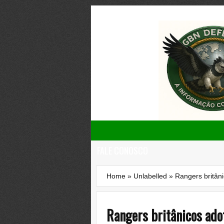
FALE CONOSCO
Home
»
Unlabelled
»
Rangers britân
Rangers britânicos ado