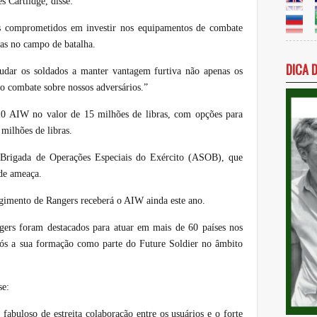
 Cartlidge, disse:
s comprometidos em investir nos equipamentos de combate
pas no campo de batalha.
DICA 
judar os soldados a manter vantagem furtiva não apenas os
 combate sobre nossos adversários.”
20 AIW no valor de 15 milhões de libras, com opções para
 milhões de libras.
à Brigada de Operações Especiais do Exército (ASOB), que
nde ameaça.
mento de Rangers receberá o AIW ainda este ano.
gers foram destacados para atuar em mais de 60 países nos
pós a sua formação como parte do Future Soldier no âmbito
se:
abuloso de estreita colaboração entre os usuários e o forte