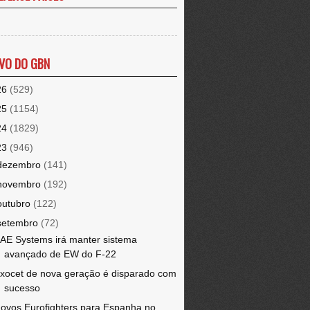
VO DO GBN
26
(529)
25
(1154)
24
(1829)
23
(946)
dezembro
(141)
novembro
(192)
outubro
(122)
setembro
(72)
AE Systems irá manter sistema
avançado de EW do F-22
xocet de nova geração é disparado com
sucesso
ovos Eurofighters para Espanha no