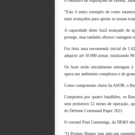
O Ministro de Aquisições de Defesa, James
“Este é outro exemplo de como estamo
mais avançados para apoiar as nossas tro
A capacidade deste fuzil avançado de a
protege, mas também oferece vantagem no
Foi feita uma encomenda inicial de 1.6
adquirir até 10.000 armas, totalizando 90
Os fuzis serão inicialmente entregues 
opera em ambientes complexos e de gra
Como componente chave da ASOB, o Regi
Compostos por quatro batalhões, os Ran
seus primeiros 12 meses de operação, a
do Defense Command Paper 2021.
O coronel Paul Cummings, da DE&S dis
“O Projeto Hunter tem sido um exemplo f