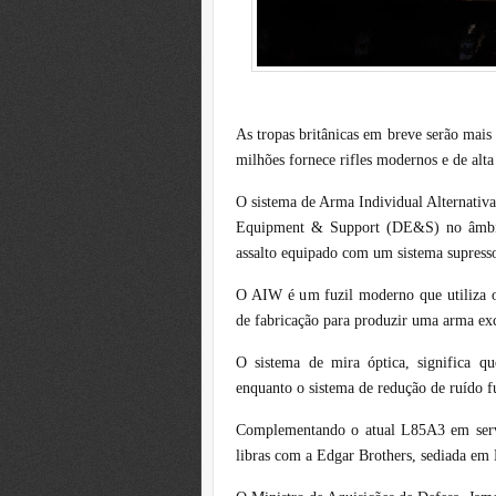
As tropas britânicas em breve serão mais
milhões fornece rifles modernos e de alta
O sistema de Arma Individual Alternati
Equipment & Support (DE&S) no âmbit
assalto equipado com um sistema supress
O AIW é um fuzil moderno que utiliza o
de fabricação para produzir uma arma exc
O sistema de mira óptica, significa qu
enquanto o sistema de redução de ruído f
Complementando o atual L85A3 em servi
libras com a Edgar Brothers, sediada em 