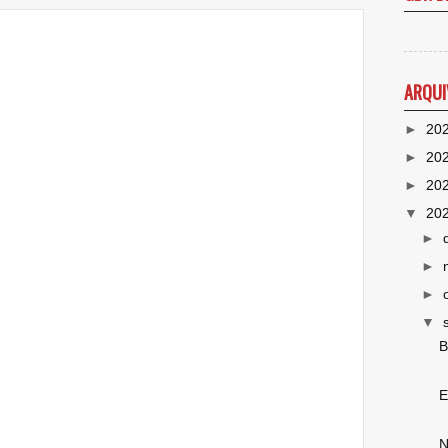
ARQUI
►
20
►
20
►
20
▼
20
►
►
►
▼
B
E
N