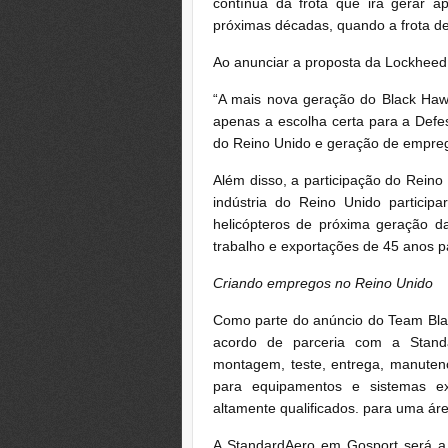
contínua da frota que irá gerar 
próximas décadas, quando a frota de
Ao anunciar a proposta da Lockheed 
“A mais nova geração do Black Hawk
apenas a escolha certa para a Defes
do Reino Unido e geração de empreg
Além disso, a participação do Reino
indústria do Reino Unido partici
helicópteros de próxima geração da
trabalho e exportações de 45 anos 
Criando empregos no Reino Unido
Como parte do anúncio do Team Bla
acordo de parceria com a Stand
montagem, teste, entrega, manute
para equipamentos e sistemas e
altamente qualificados. para uma á
A StandardAero em Gosport será a