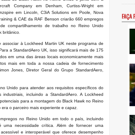
Aircraft Company em Denham, Curtiss-Wright em
Inzspire em Lincoln, C3iA Solutions em Poole, Nova
FAÇA 
 Training & CAE da RAF Benson criarão 660 empregos
 de compartilhamento de trabalho no Reino Unido
 britânico.
e associar à Lockheed Martin UK neste programa de
Para a StandardAero UK, isso significará mais de 175
cados em uma das áreas locais economicamente mais
tos mais em toda a nossa cadeia de fornecimento
imon Jones, Diretor Geral do Grupo StandardAero,
o Unido para atender aos requisitos específicos do
industriais, incluindo a StandardAero. A Lockheed
 potenciais para a montagem do Black Hawk no Reino
 era o parceiro mais experiente e capaz.
empregos no Reino Unido em todo o país, incluindo
 uma necessidade crítica. Além de fornecer uma
 acessível e interoperável que oferece desempenho