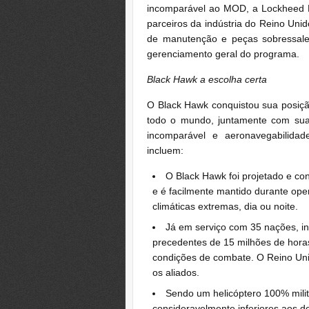
incomparável ao MOD, a Lockheed M
parceiros da indústria do Reino Uni
de manutenção e peças sobressal
gerenciamento geral do programa.
Black Hawk a escolha certa
O Black Hawk conquistou sua posiçã
todo o mundo, juntamente com sua a
incomparável e aeronavegabilidad
incluem:
O Black Hawk foi projetado e con
e é facilmente mantido durante op
climáticas extremas, dia ou noite.
Já em serviço com 35 nações, i
precedentes de 15 milhões de hora
condições de combate. O Reino Uni
os aliados.
Sendo um helicóptero 100% milit
consideravelmente inferiores aos d