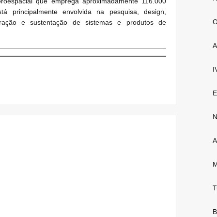
eroespacial que emprega aproximadamente 116.000
 principalmente envolvida na pesquisa, design,
O
egração e sustentação de sistemas e produtos de
A
I
E
N
A
M
T
B