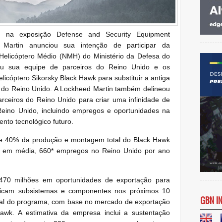
2), na exposição Defense and Security Equipment
d Martin anunciou sua intenção de participar da
Helicóptero Médio (NMH) do Ministério da Defesa do
eu sua equipe de parceiros do Reino Unido e os
licóptero Sikorsky Black Hawk para substituir a antiga
te do Reino Unido. A Lockheed Martin também delineou
rceiros do Reino Unido para criar uma infinidade de
Reino Unido, incluindo empregos e oportunidades na
nto tecnológico futuro.
se 40% da produção e montagem total do Black Hawk
á, em média, 660* empregos no Reino Unido por ano
470 milhões em oportunidades de exportação para
ricam subsistemas e componentes nos próximos 10
GBN I
otal do programa, com base no mercado de exportação
awk. A estimativa da empresa inclui a sustentação