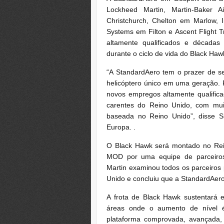
Lockheed Martin, Martin-Baker 
Christchurch, Chelton em Marlow, 
Systems em Filton e Ascent Flight
altamente qualificados e décadas
durante o ciclo de vida do Black Hawk
“A StandardAero tem o prazer de s
helicóptero único em uma geração. 
novos empregos altamente qualifi
carentes do Reino Unido, com mui
baseada no Reino Unido”, disse S
Europa. .
O Black Hawk será montado no Rein
MOD por uma equipe de parceiros 
Martin examinou todos os parceiros
Unido e concluiu que a StandardAero
A frota de Black Hawk sustentará 
áreas onde o aumento de nível é
plataforma comprovada, avançada,