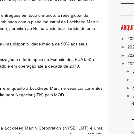
entregues em todo o mundo, a rede global de
ombinada com o plano industrial da Lockheed Martin
ARQUI
ido, permitirá ao Reino Unido tirar partido de uma
►
20
e uma disponibilidade média de 90% aos seus
►
20
►
20
ização e o forte apoio do Exército dos EUA farão
▼
20
ado e em operação até a década de 2070.
►
►
►
corre enquanto a Lockheed Martin e seus concorrentes
te para Negociar (ITN) pelo MOD.
▼
B
E
a Lockheed Martin Corporation (NYSE: LMT) é uma
N