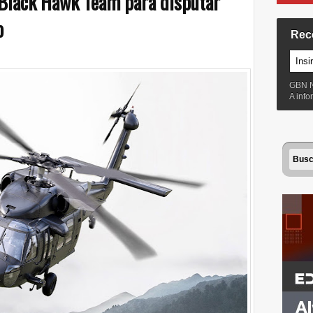
 Black Hawk Team para disputar
o
Rec
GBN 
A inf