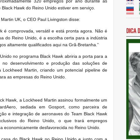
aproximadamente 320 empregos por ano durante as
 Black Hawk do Reino Unido estiver em serviço.
Martin UK, o CEO Paul Livingston disse:
DICA 
 é comprovada, versátil e está pronta agora. Não é
a do Reino Unido, é a escolha certa para a indústria
os altamente qualificados aqui na Grã-Bretanha.”
 Unido no programa Black Hawk abriria a porta para a
par no desenvolvimento e produção das soluções de
 Lockheed Martin, criando um potencial pipeline de
para as empresas do Reino Unido.
ck Hawk, a Lockheed Martin assinou formalmente um
ardAero, sediada em Gosport, como parceira de
nção e integração de aeronaves do Team Black Hawk
xclusivos do Reino Unido, o que trará empregos
rea economicamente desfavorecida no Reino Unido.
 casa do Black Hawk no Reino Unido e junto com a