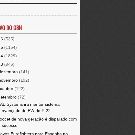
VO DO GBN
26
(535)
25
(1154)
24
(1829)
23
(946)
dezembro
(141)
novembro
(192)
outubro
(122)
setembro
(72)
AE Systems irá manter sistema
avançado de EW do F-22
xocet de nova geração é disparado com
sucesso
ovos Eurofighters para Espanha no