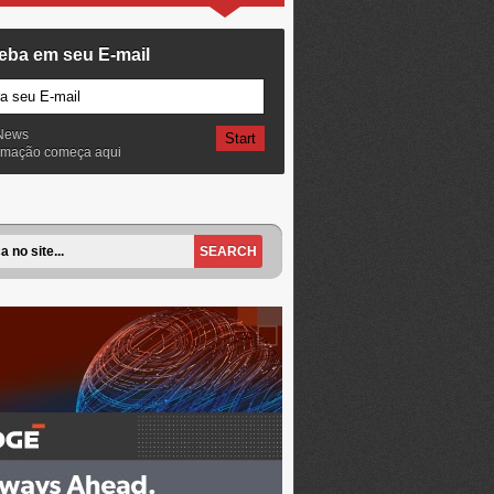
eba em seu E-mail
News
ormação começa aqui