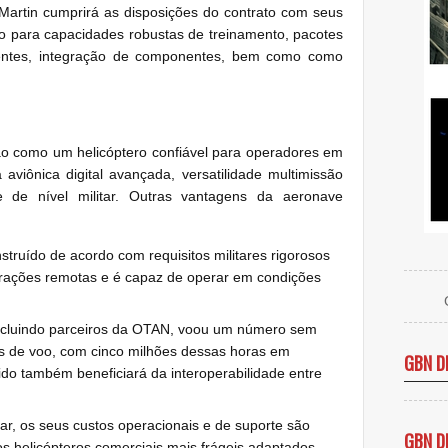
artin cumprirá as disposições do contrato com seus
do para capacidades robustas de treinamento, pacotes
entes, integração de componentes, bem como como
o como um helicóptero confiável para operadores em
viônica digital avançada, versatilidade multimissão
e de nível militar. Outras vantagens da aeronave
struído de acordo com requisitos militares rigorosos
erações remotas e é capaz de operar em condições
ncluindo parceiros da OTAN, voou um número sem
s de voo, com cinco milhões dessas horas em
GBN D
do também beneficiará da interoperabilidade entre
ar, os seus custos operacionais e de suporte são
GBN D
os helicópteros comerciais mais frágeis adaptados