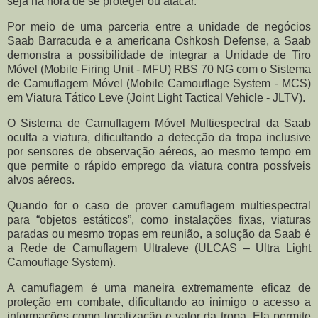
seja na hora de se proteger ou atacar.
Por meio de uma parceria entre a unidade de negócios
Saab Barracuda e a americana Oshkosh Defense, a Saab
demonstra a possibilidade de integrar a Unidade de Tiro
Móvel (Mobile Firing Unit - MFU) RBS 70 NG com o Sistema
de Camuflagem Móvel (Mobile Camouflage System - MCS)
em Viatura Tático Leve (Joint Light Tactical Vehicle - JLTV).
O Sistema de Camuflagem Móvel Multiespectral da Saab
oculta a viatura, dificultando a detecção da tropa inclusive
por sensores de observação aéreos, ao mesmo tempo em
que permite o rápido emprego da viatura contra possíveis
alvos aéreos.
Quando for o caso de prover camuflagem multiespectral
para “objetos estáticos”, como instalações fixas, viaturas
paradas ou mesmo tropas em reunião, a solução da Saab é
a Rede de Camuflagem Ultraleve (ULCAS – Ultra Light
Camouflage System).
A camuflagem é uma maneira extremamente eficaz de
proteção em combate, dificultando ao inimigo o acesso a
informações como localização e valor da tropa. Ela permite