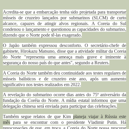
Acredita-se que a embarcação tenha sido projetada para transportar
mísseis de cruzeiro lançados por submarinos (SLCM) de curto
alcance, capazes de atingir alvos regionais.
A Coreia do Sul
condenou o lançamento e questionou as capacidades do submarino,
dizendo que o Norte pode tê-las exagerado.
O Japão também expressou desconforto.
O secretário-chefe de
gabinete, Hirokazu Matsuno, disse que a atividade militar da Coreia
do Norte "representa uma ameaça mais grave e iminente à
segurança do nosso país do que antes", segundo a Reuters.
A Coreia do Norte também deu continuidade aos testes regulares de
mísseis balísticos e de cruzeiro este ano, após um aumento
significativo nos testes realizados em 2022.
A revelação do submarino ocorre dias antes do 75º aniversário da
fundação da Coréia do Norte.
A mídia estatal informou que uma
delegação chinesa será enviada para participar das celebrações.
Também segue relatos de que Kim
planeja viajar à Rússia este
mês
para se encontrar com o presidente Vladimir Putin.
Há
preocupações de que, em troca, a Coreia do Norte possa procurar