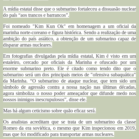
A mídia estatal disse que o submarino fortaleceu a dissuasão nuclear
do país “aos trancos e barrancos”.
Foi nomeado "Kim Kun Ok" em homenagem a um oficial da
marinha norte-coreano e figura histórica. Sendo a realização de uma
ambição do país asiático, a obtenção de um
submarino capaz de
disparar armas nucleares.
Em fotografias divulgadas pela mídia estatal, Kim é visto em um
estaleiro, cercado por oficiais da Marinha e ofuscado por um
enorme submarino preto.
Ele é citado como tendo dito que o
submarino será um dos principais meios de "ofensiva subaquática"
da Marinha.
“O submarino de ataque nuclear, que tem sido um
símbolo de agressão contra a nossa nação nas últimas décadas,
agora simboliza o nosso poder ameaçador que difunde medo nos
nossos inimigos inescrupulosos”, disse ele.
Mas há algum ceticismo sobre quão eficaz será.
Os analistas acreditam que se trata de um submarino da classe
Romeo da era soviética, o mesmo que Kim inspecionou em 2019,
mas que foi modificado para transportar armas nucleares.