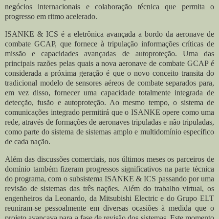
negócios internacionais e colaboração técnica que permita o
progresso em ritmo acelerado.
ISANKE & ICS é a eletrônica avançada a bordo da aeronave de
combate GCAP, que fornece à tripulação informações críticas de
missão e capacidades avançadas de autoproteção. Uma das
principais razões pelas quais a nova aeronave de combate GCAP é
considerada a próxima geração é que o novo conceito transita do
tradicional modelo de sensores aéreos de combate separados para,
em vez disso, fornecer uma capacidade totalmente integrada de
detecção, fusão e autoproteção. Ao mesmo tempo, o sistema de
comunicações integrado permitirá que o ISANKE opere como uma
rede, através de formações de aeronaves tripuladas e não tripuladas,
como parte do sistema de sistemas amplo e multidomínio específico
de cada nação.
Além das discussões comerciais, nos últimos meses os parceiros de
domínio também fizeram progressos significativos na parte técnica
do programa, com o subsistema ISANKE & ICS passando por uma
revisão de sistemas das três nações. Além do trabalho virtual, os
engenheiros da Leonardo, da Mitsubishi Electric e do Grupo ELT
reuniram-se pessoalmente em diversas ocasiões à medida que o
projeto avançava para a fase de revisão dos sistemas. Este momento