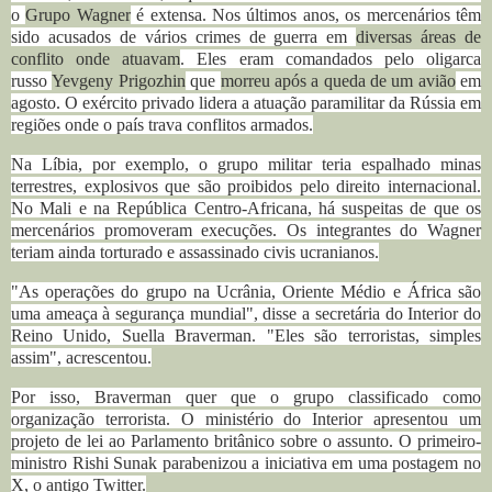
o
Grupo Wagner
é extensa. Nos últimos anos, os mercenários têm
sido acusados de vários crimes de guerra em
diversas áreas de
conflito onde atuavam
. Eles eram comandados pelo oligarca
russo
Yevgeny Prigozhin
que
morreu após a queda de um avião
em
agosto. O exército privado lidera a atuação paramilitar da Rússia em
regiões onde o país trava conflitos armados.
Na Líbia, por exemplo, o grupo militar teria espalhado minas
terrestres, explosivos que são proibidos pelo direito internacional.
No Mali e na República Centro-Africana, há suspeitas de que os
mercenários promoveram execuções. Os integrantes do Wagner
teriam ainda torturado e assassinado civis ucranianos.
"As operações do grupo na Ucrânia, Oriente Médio e África são
uma ameaça à segurança mundial", disse a secretária do Interior do
Reino Unido, Suella Braverman. "Eles são terroristas, simples
assim", acrescentou.
Por isso, Braverman quer que o grupo classificado como
organização terrorista. O ministério do Interior apresentou um
projeto de lei ao Parlamento britânico sobre o assunto. O primeiro-
ministro Rishi Sunak parabenizou a iniciativa em uma postagem no
X, o antigo Twitter.