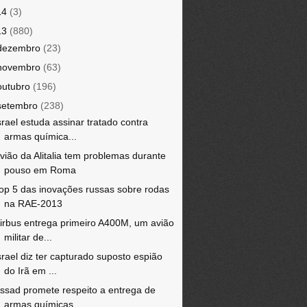
14
(3)
13
(880)
dezembro
(23)
novembro
(63)
outubro
(196)
setembro
(238)
srael estuda assinar tratado contra
armas química...
vião da Alitalia tem problemas durante
pouso em Roma
op 5 das inovações russas sobre rodas
na RAE-2013
irbus entrega primeiro A400M, um avião
militar de...
srael diz ter capturado suposto espião
do Irã em ...
ssad promete respeito a entrega de
armas químicas...