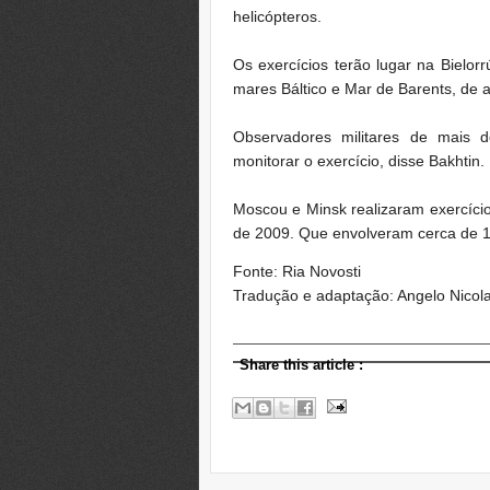
helicópteros.
Os
exercícios
terão lugar
na Bielorr
mares
Báltico
e Mar de Barents
, de
Observadores militares
de mais d
monitorar o
exercício,
disse
Bakhtin
.
Moscou e
Minsk
realizaram
exercício
de 2009
.
Que
envolveram cerca de
Fonte: Ria Novosti
Tradução e adaptação: Angelo Nicola
Share this article
: