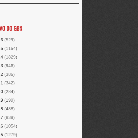
VO DO GBN
26
(529)
25
(1154)
24
(1829)
23
(946)
22
(385)
21
(342)
20
(284)
19
(199)
18
(488)
17
(838)
16
(1054)
15
(1279)