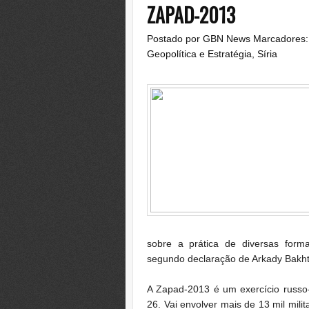
ZAPAD-2013
Postado por
GBN News
Marcadores
Geopolítica e Estratégia
,
Síria
sobre
a prática
de diversas form
segundo declaração de
Arkady
Bakht
A Zapad
-2013
é um exercício
russo
26
.
Vai envolver
mais de
13 mil
milit