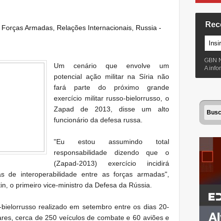
Rec
:
Forças Armadas
,
Relações Internacionais
,
Russia -
GBN 
Um
cenário que envolve um
A inf
potencial
ação militar
na Síria
não
fará parte
do próximo
grande
exercício militar
russo-
bielorrusso, o
Zapad
de 2013,
disse um alto
funcionário
da defesa russa
.
"Eu
estou assumindo
total
responsabilidade
dizendo que o
(Zapad-2013)
exercício
incidirá
as de
interoperabilidade entre as forças armadas
",
in, o primeiro vice-
ministro da Defesa
da Rússia
.
-
bielorrusso
realizado em
setembro entre os dias 20-
ares,
cerca de 250
veículos de combate
e 60
aviões
e