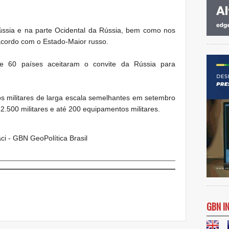
ússia e
na parte Ocidental
da Rússia
, bem como
nos
 acordo com
o Estado-Maior
russo.
e 60
países
aceitaram o convite
da Rússia para
s militares
de larga escala
semelhantes
em setembro
12.500
militares
e até 200
equipamentos militares.
ci - GBN GeoPolítica Brasil
GBN I