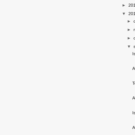
►
20
▼
20
►
►
►
▼
I
A
T
A
I
A