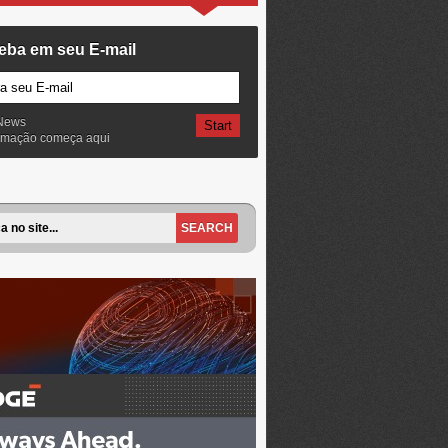
eba em seu E-mail
News
ormação começa aqui