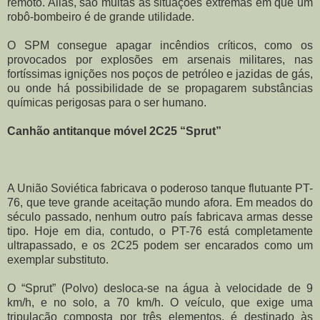
remoto. Aliás, são muitas as situações extremas em que um
robô-bombeiro é de grande utilidade.
O SPM consegue apagar incêndios críticos, como os
provocados por explosões em arsenais militares, nas
fortíssimas ignições nos poços de petróleo e jazidas de gás,
ou onde há possibilidade de se propagarem substâncias
químicas perigosas para o ser humano.
Canhão antitanque móvel 2C25 “Sprut”
A União Soviética fabricava o poderoso tanque flutuante PT-
76, que teve grande aceitação mundo afora. Em meados do
século passado, nenhum outro país fabricava armas desse
tipo. Hoje em dia, contudo, o PT-76 está completamente
ultrapassado, e os 2C25 podem ser encarados como um
exemplar substituto.
O “Sprut” (Polvo) desloca-se na água à velocidade de 9
km/h, e no solo, a 70 km/h. O veículo, que exige uma
tripulação composta por três elementos, é destinado às