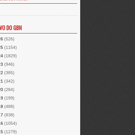
VO DO GBN
26
(526)
25
(1154)
24
(1829)
23
(946)
22
(385)
21
(342)
20
(284)
19
(199)
18
(488)
17
(838)
16
(1054)
15
(1279)