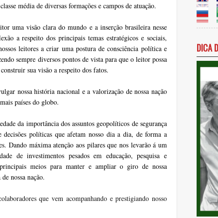
a classe média de diversas formações e campos de atuação.
eitor uma visão clara do mundo e a inserção brasileira nesse
exão a respeito dos principais temas estratégicos e sociais,
DICA 
ssos leitores a criar uma postura de consciência política e
azendo sempre diversos pontos de vista para que o leitor possa
onstruir sua visão a respeito dos fatos.
lgar nossa história nacional e a valorização de nossa nação
emais países do globo.
iedade da importância dos assuntos geopolíticos de segurança
 decisões políticas que afetam nosso dia a dia, de forma a
sões. Dando máxima atenção aos pilares que nos levarão á um
dade de investimentos pesados em educação, pesquisa e
principais meios para manter e ampliar o giro de nossa
 de nossa nação.
 colaboradores que vem acompanhando e prestigiando nosso