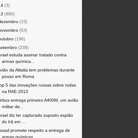
14
(3)
13
(880)
dezembro
(23)
novembro
(63)
outubro
(196)
setembro
(238)
srael estuda assinar tratado contra
armas química...
vião da Alitalia tem problemas durante
pouso em Roma
op 5 das inovações russas sobre rodas
na RAE-2013
irbus entrega primeiro A400M, um avião
militar de...
srael diz ter capturado suposto espião
do Irã em ...
ssad promete respeito a entrega de
armas químicas...