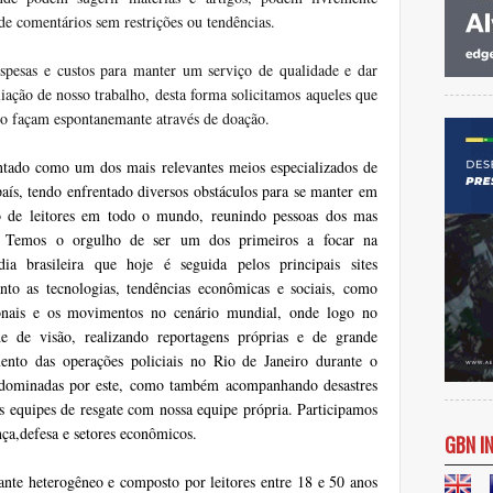
de comentários sem restrições ou tendências.
pesas e custos para manter um serviço de qualidade e dar
iação de nosso trabalho, desta forma solicitamos aqueles que
 o façam espontanemante através de doação.
tado como um dos mais relevantes meios especializados de
país, tendo enfrentado diversos obstáculos para se manter em
o de leitores em todo o mundo, reunindo pessoas dos mas
ais. Temos o orgulho de ser um dos primeiros a focar na
ia brasileira que hoje é seguida pelos principais sites
nto as tecnologias, tendências econômicas e sociais, como
ionais e os movimentos no cenário mundial, onde logo no
de de visão, realizando reportagens próprias e de grande
nto das operações policiais no Rio de Janeiro durante o
 dominadas por este, como também acompanhando desastres
as equipes de resgate com nossa equipe própria. Participamos
nça,defesa e setores econômicos.
GBN I
tante heterogêneo e composto por leitores entre 18 e 50 anos