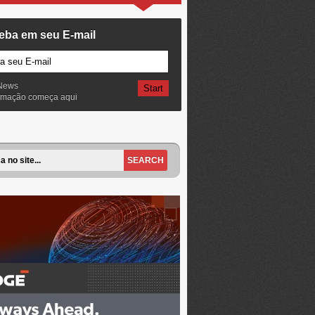
eba em seu E-mail
News
ormação começa aqui