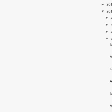
►
20
▼
20
►
►
►
▼
I
A
T
A
I
A