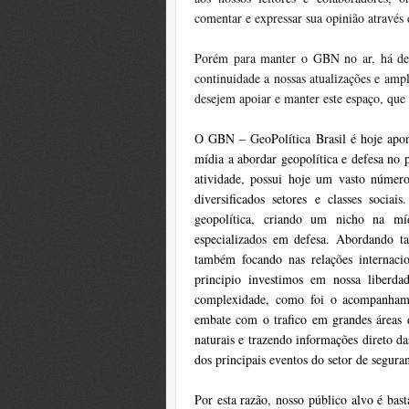
comentar e expressar sua opinião através 
Porém para manter o GBN no ar, há des
continuidade a nossas atualizações e ampl
desejem apoiar e manter este espaço, que
O GBN – GeoPolítica Brasil é hoje apon
mídia a abordar geopolítica e defesa no 
atividade, possui hoje um vasto númer
diversificados setores e classes soci
geopolítica, criando um nicho na míd
especializados em defesa. Abordando ta
também focando nas relações internac
principio investimos em nossa liberda
complexidade, como foi o acompanhame
embate com o trafico em grandes áreas
naturais e trazendo informações direto d
dos principais eventos do setor de segura
Por esta razão, nosso público alvo é bas