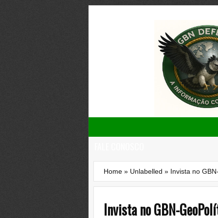
FALE CONOSCO
Home
»
Unlabelled
»
Invista no GBN-
Invista no GBN-GeoPolít