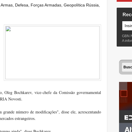
:
Armas
,
Defesa
,
Forças Armadas
,
Geopolítica Rússia
,
Rec
GBN 
A inf
o
, Oleg
Bochkarev
,
vice-chefe da
Comissão governamental
RIA
Novosti
.
m grande número de
modificações
", disse ele, acrescentando
ercados estrangeiros.
 tempo
ainda", disse
Bochkarev
.