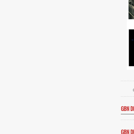
GBN D
GBN D