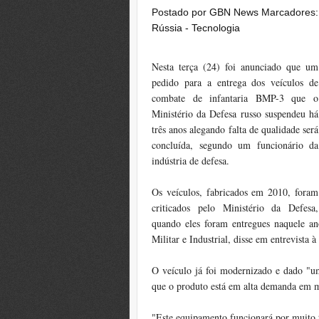
Postado por
GBN News
Marcadores
Rússia - Tecnologia
Nesta terça (24) foi anunciado que um
pedido
para a entrega dos
veículos
de
combate de infantaria
BMP
-3
que o
Ministério da Defesa russo
suspendeu
há
três anos
alegando falta de qualidade
será
concluída
, segundo um funcionário da
indústria de defesa.
Os veículos
, fabricados
em 2010,
foram
criticados
pelo Ministério da Defesa
,
quando eles
foram entregues naquele an
Militar e
Industrial,
disse
em entrevista à
O veículo
já foi
modernizado e
dado "
u
que
o produto
está em alta demanda
em
m
"
Este equipamento
funcionará
por muito