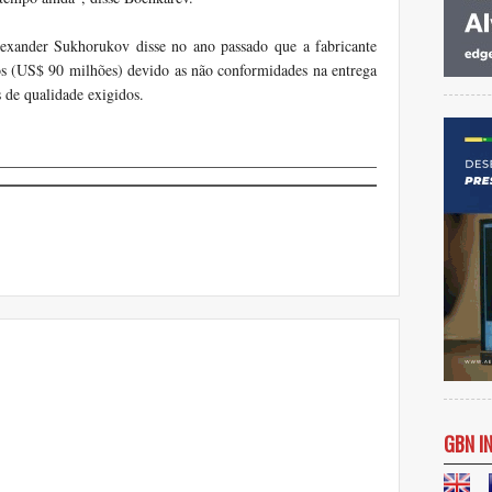
exander
Sukhorukov
disse no ano passado
que
a fabricante
os (US$
90 milhões)
devido as não conformidades na entrega
s
de qualidade exigidos
.
GBN I