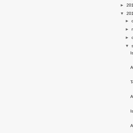
►
20
▼
20
►
►
►
▼
I
A
T
A
I
A