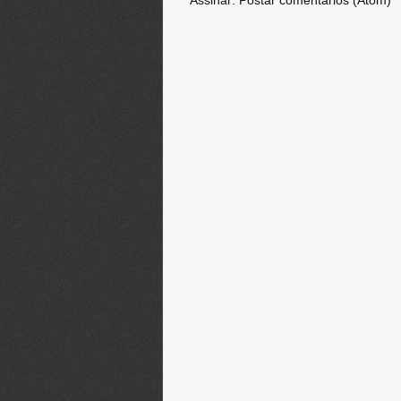
Assinar:
Postar comentários (Atom)