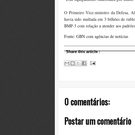
O Primeiro Vice-
ministro da Defesa,
Al
havia sido
multada em
3 bilhões de
rubl
BMP
-3
com relação a
atender aos padrõe
Fonte: GBN com agências de notícias
Share this article
:
0 comentários:
Postar um comentário