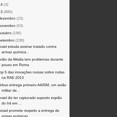
14
(3)
13
(880)
dezembro
(23)
novembro
(63)
outubro
(196)
setembro
(238)
srael estuda assinar tratado contra
armas química...
vião da Alitalia tem problemas durante
pouso em Roma
op 5 das inovações russas sobre rodas
na RAE-2013
irbus entrega primeiro A400M, um avião
militar de...
srael diz ter capturado suposto espião
do Irã em ...
ssad promete respeito a entrega de
armas químicas...