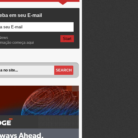
eba em seu E-mail
News
ormação começa aqui