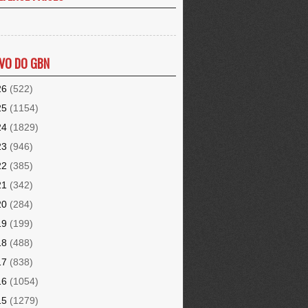
VO DO GBN
26
(522)
25
(1154)
24
(1829)
23
(946)
22
(385)
21
(342)
20
(284)
19
(199)
18
(488)
17
(838)
16
(1054)
15
(1279)