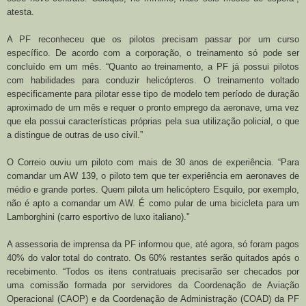
atesta.
A PF reconheceu que os pilotos precisam passar por um curso
específico. De acordo com a corporação, o treinamento só pode ser
concluído em um mês. “Quanto ao treinamento, a PF já possui pilotos
com habilidades para conduzir helicópteros. O treinamento voltado
especificamente para pilotar esse tipo de modelo tem período de duração
aproximado de um mês e requer o pronto emprego da aeronave, uma vez
que ela possui características próprias pela sua utilização policial, o que
a distingue de outras de uso civil.”
O Correio ouviu um piloto com mais de 30 anos de experiência. “Para
comandar um AW 139, o piloto tem que ter experiência em aeronaves de
médio e grande portes. Quem pilota um helicóptero Esquilo, por exemplo,
não é apto a comandar um AW. É como pular de uma bicicleta para um
Lamborghini (carro esportivo de luxo italiano)."
A assessoria de imprensa da PF informou que, até agora, só foram pagos
40% do valor total do contrato. Os 60% restantes serão quitados após o
recebimento. “Todos os itens contratuais precisarão ser checados por
uma comissão formada por servidores da Coordenação de Aviação
Operacional (CAOP) e da Coordenação de Administração (COAD) da PF