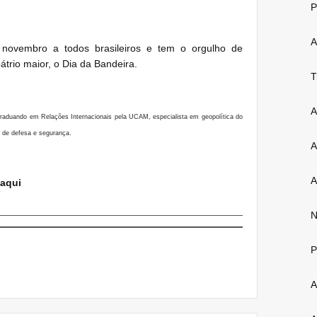
P
A
ovembro a todos brasileiros e tem o orgulho de
trio maior, o Dia da Bandeira.
T
A
 graduando em Relações Internacionais pela UCAM, especialista em geopolítica do
s de defesa e segurança.
A
A
aqui
N
P
A