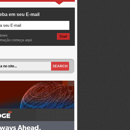
eba em seu E-mail
News
ormação começa aqui