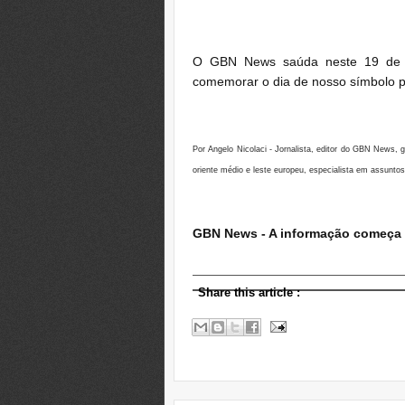
O GBN News saúda neste 19 de n
comemorar o dia de nosso símbolo pá
Por Angelo Nicolaci - Jornalista, editor do GBN News,
oriente médio e leste europeu, especialista em assunto
GBN News - A informação começa 
Share this article
: