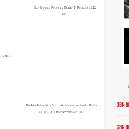
Bandeira do Reino do Brasil (1º Reinado 1822-
1870)
o de 1822)
GBN D
Bandeira da Republica Provisoria -Bandeira dos Estados Unidos
do Brasil (15 a 19 de novembro de 1889)
GBN D