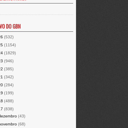
VO DO GBN
26
(532)
25
(1154)
24
(1829)
23
(946)
22
(385)
21
(342)
20
(284)
19
(199)
18
(488)
17
(838)
dezembro
(43)
novembro
(68)