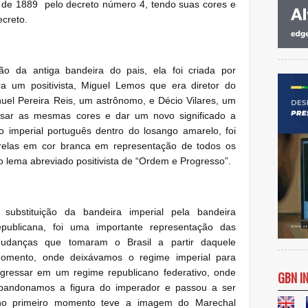
o de 1889 pelo decreto número 4, tendo suas cores e
creto.
o da antiga bandeira do pais, ela foi criada por
a um positivista, Miguel Lemos que era diretor do
anuel Pereira Reis, um astrônomo, e Décio Vilares, um
 usar as mesmas cores e dar um novo significado a
 imperial português dentro do losango amarelo, foi
trelas em cor branca em representação de todos os
o lema abreviado positivista de
“Ordem e Progresso”
.
 substituição da bandeira imperial pela bandeira
epublicana, foi uma importante representação das
udanças que tomaram o Brasil a partir daquele
omento, onde deixávamos o regime imperial para
ngressar em um regime republicano federativo, onde
GBN I
bandonamos a figura do imperador e passou a ser
 no primeiro momento teve a imagem do Marechal