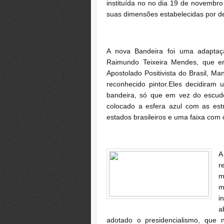
instituída no no dia 19 de novembr
suas dimensões estabelecidas por de
A nova Bandeira foi uma adaptaçã
Raimundo Teixeira Mendes, que er
Apostolado Positivista do Brasil, M
reconhecido pintor.Eles decidiram
bandeira, só que em vez do escudo
colocado a esfera azul com as es
estados brasileiros e uma faixa com 
A
r
m
m
i
a
adotado o presidencialismo, que