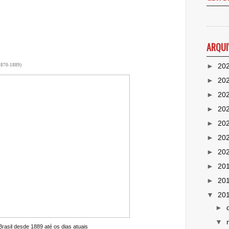
ARQUI
►
20
 1870-1889)
►
20
►
20
►
20
►
20
►
20
►
20
►
20
►
20
▼
20
►
▼
rasil desde 1889 até os dias atuais