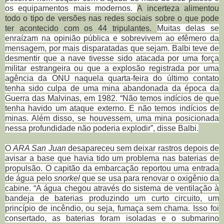
os equipamentos mais modernos.
A incerteza alimentou
todo o tipo de versões nas redes sociais sobre o que pode
ter acontecido com os 44 tripulantes.
Muitas delas se
enraízam na opinião pública e sobrevivem ao efêmero da
mensagem, por mais disparatadas que sejam. Balbi teve de
desmentir que a nave tivesse sido atacada por uma força
militar estrangeira ou que a explosão registrada por uma
agência da ONU naquela quarta-feira do último contato
tenha sido culpa de uma mina abandonada da época da
Guerra das Malvinas, em 1982. “Não temos indícios de que
tenha havido um ataque externo. E não temos indícios de
minas. Além disso, se houvessem, uma mina posicionada
nessa profundidade não poderia explodir”, disse Balbi.
O
ARA San Juan
desapareceu sem deixar rastros depois de
avisar a base que havia tido um problema nas baterias de
propulsão. O capitão da embarcação reportou uma entrada
de água pelo
snorkel
que se usa para renovar o oxigênio da
cabine. “A água chegou através do sistema de ventilação à
bandeja de baterias produzindo um curto circuito, um
princípio de incêndio, ou seja, fumaça sem chama. Isso foi
consertado, as baterias foram isoladas e o submarino