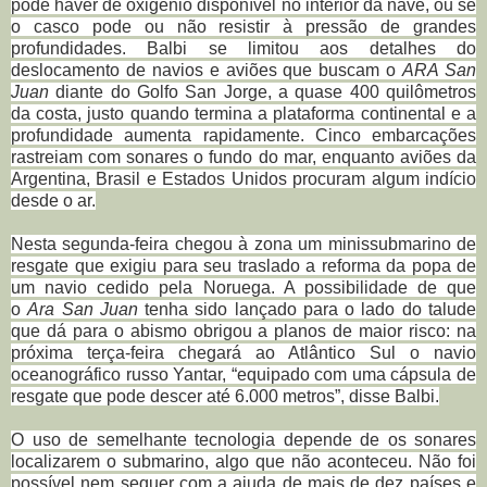
pode haver de oxigênio disponível no interior da nave, ou se
o casco pode ou não resistir à pressão de grandes
profundidades. Balbi se limitou aos detalhes do
deslocamento de navios e aviões que buscam o
ARA San
Juan
diante do Golfo San Jorge, a quase 400 quilômetros
da costa, justo quando termina a plataforma continental e a
profundidade aumenta rapidamente. Cinco embarcações
rastreiam com sonares o fundo do mar, enquanto aviões da
Argentina, Brasil e Estados Unidos procuram algum indício
desde o ar.
Nesta segunda-feira chegou à zona um minissubmarino de
resgate que exigiu para seu traslado a reforma da popa de
um navio cedido pela Noruega. A possibilidade de que
o
Ara San Juan
tenha sido lançado para o lado do talude
que dá para o abismo obrigou a planos de maior risco: na
próxima terça-feira chegará ao Atlântico Sul o navio
oceanográfico russo Yantar, “equipado com uma cápsula de
resgate que pode descer até 6.000 metros”, disse Balbi.
O uso de semelhante tecnologia depende de os sonares
localizarem o submarino, algo que não aconteceu. Não foi
possível nem sequer com a ajuda de mais de dez países e