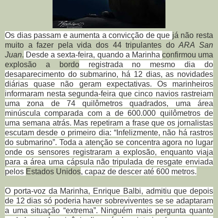
Os dias passam e aumenta a convicção de que
já não resta
muito a fazer pela vida dos 44 tripulantes do
ARA San
Juan
.
Desde a sexta-feira, quando a Marinha
confirmou uma
explosão a bordo
registrada no mesmo dia do
desaparecimento do submarino, há 12 dias, as novidades
diárias quase não geram expectativas. Os marinheiros
informaram nesta segunda-feira que cinco navios rastreiam
uma zona de 74 quilômetros quadrados, uma área
minúscula comparada com a de 600.000 quilômetros de
uma semana atrás. Mas repetiram a frase que os jornalistas
escutam desde o primeiro dia: “Infelizmente, não há rastros
do submarino”. Toda a atenção se concentra agora no lugar
onde os sensores registraram a explosão, enquanto viaja
para a área uma cápsula não tripulada de resgate enviada
pelos
Estados Unidos
, capaz de descer até 600 metros.
O porta-voz da Marinha, Enrique Balbi, admitiu que depois
de 12 dias só poderia haver sobreviventes se se adaptaram
a uma situação “extrema”. Ninguém mais pergunta quanto