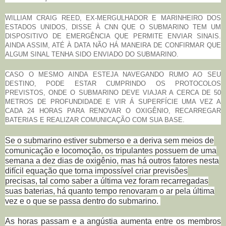
WILLIAM CRAIG REED, EX-MERGULHADOR E MARINHEIRO DOS
ESTADOS UNIDOS, DISSE À CNN QUE O SUBMARINO TEM UM
DISPOSITIVO DE EMERGÊNCIA QUE PERMITE ENVIAR SINAIS.
AINDA ASSIM, ATÉ À DATA NÃO HÁ MANEIRA DE CONFIRMAR QUE
ALGUM SINAL TENHA SIDO ENVIADO DO SUBMARINO.
CASO O MESMO AINDA ESTEJA NAVEGANDO RUMO AO SEU
DESTINO, PODE ESTAR CUMPRINDO OS PROTOCOLOS
PREVISTOS, ONDE O SUBMARINO DEVE VIAJAR A CERCA DE 50
METROS DE PROFUNDIDADE E VIR Á SUPERFÍCIE UMA VEZ A
CADA 24 HORAS PARA RENOVAR O OXIGÊNIO, RECARREGAR
BATERIAS E REALIZAR COMUNICAÇÃO COM SUA BASE.
Se o submarino estiver submerso e a deriva sem meios de
comunicação e locomoção, os tripulantes possuem de uma
semana a dez dias de oxigênio, mas há outros fatores nesta
difícil equação que torna impossível criar previsões
precisas, tal como saber a última vez foram recarregadas
suas baterias, há quanto tempo renovaram o ar pela última
vez e o que se passa dentro do submarino.
As horas passam e a angústia aumenta entre os membros