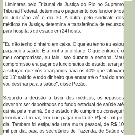
Liminares
pelo Tribunal de Justiça do Rio no Supremo
Tribunal Federal, determina o pagamento dos funcionários
do Judiciário até o dia 30. A outra, pelo sindicato dos
médicos na Justiça, determina a transferência de recursos
para hospitais do estado em 24 horas.
"Eu não tenho dinheiro em caixa. O que eu tenho eu estou
pagando a saúde. É a minha prioridade. O que entrou, é o
meu compromisso, eu falei isso durante a semana. Meu
compromisso era pagar os funcionários do estado, arranjar
a solução que nós arranjamos para os 40% que faltavam
do 13º salário e todo dinheiro que entrar até o final do ano
vou destinar para a saúde", disse Pezão.
Segundo a decisão a favor dos médicos, os repasses
deveriam ser depositados no fundo estadual de saúde até
quinta pela manhã. Se o estado não cumprir ou conseguir
derrubar a liminar, tem que pagar multa de R$ 50 mil por
dia. Também foi estipulada uma multa pessoal, de R$ 10
mil por dia, para os secretários de Fazenda, de Saúde e